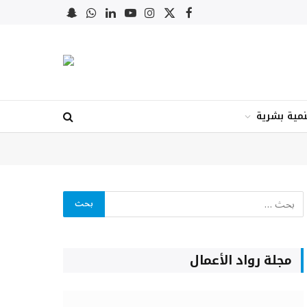
X
فيسبوك
الانستغرام
يوتيوب
لينكدإن
واتساب
Snapchat
(Twitter)
نمية بشرية
مجلة رواد الأعمال