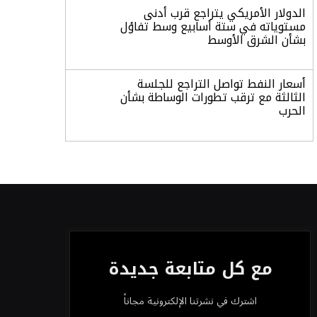
الدولار الأمريكي يتراجع قرب أدنى
مستوياته في ستة أسابيع وسط تفاؤل
بشأن الشرق الأوسط
أسعار النفط تواصل التراجع للجلسة
الثالثة مع ترقب تطورات الوساطة بشأن
الحرب
أرباح «تمكين» ترتفع إلى 28.1 مليون
ريال في الربع الثاني مدعومة بنمو قطاع
الأفراد
«تاسي» يستهل جلسة الأربعاء بارتفاع
طفيف مدعومًا بالبنوك والمواد الأساسية
مع كل متابعة جديدة
“السعودية للطاقة” تعلن نتائج النصف
اشترك في نشرتنا الإلكترونية مجاناً
الأول من 2026