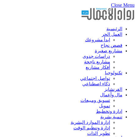
Close Menu
الرئيسية
العمل الحر
ابدأ مشروعك
قصص نجاح
مشاريع صغيرة
دراسات جدوى
مشاريع ناجحة
أفكار مشاريع
تكنولوجيا
تواصل اجتماعي
ذكاء اصطناعي
الفرنشايز
مال وأعمال
تسويق ومبيعات
تمويل
إدارة وتخطيط
تنمية بشرية
إدارة الموارد البشرية
إدارة وتنظيم الوقت
تطوير الذات