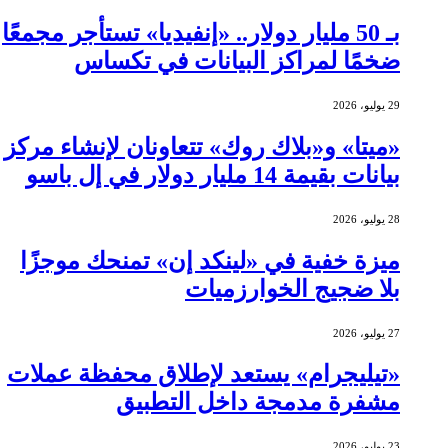
بـ 50 مليار دولار.. «إنفيديا» تستأجر مجمعًا
ضخمًا لمراكز البيانات في تكساس
29 يوليو، 2026
«ميتا» و«بلاك روك» تتعاونان لإنشاء مركز
بيانات بقيمة 14 مليار دولار في إل باسو
28 يوليو، 2026
ميزة خفية في «لينكد إن» تمنحك موجزًا
بلا ضجيج الخوارزميات
27 يوليو، 2026
«تيليجرام» يستعد لإطلاق محفظة عملات
مشفرة مدمجة داخل التطبيق
23 يوليو، 2026