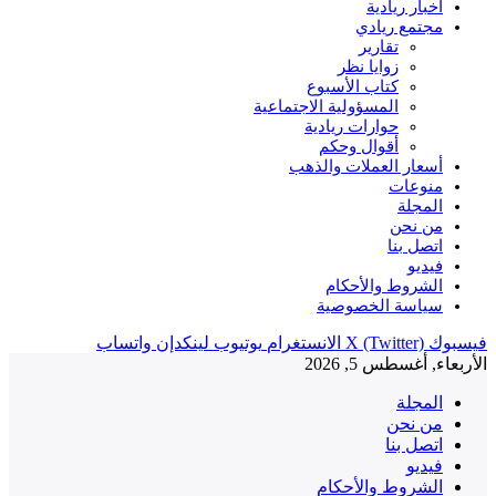
أخبار ريادية
مجتمع ريادي
تقارير
زوايا نظر
كتاب الأسبوع
المسؤولية الاجتماعية
حوارات ريادية
أقوال وحكم
أسعار العملات والذهب
منوعات
المجلة
من نحن
اتصل بنا
فيديو
الشروط والأحكام
سياسة الخصوصية
فيسبوك
X (Twitter)
الانستغرام
يوتيوب
لينكدإن
واتساب
الأربعاء, أغسطس 5, 2026
المجلة
من نحن
اتصل بنا
فيديو
الشروط والأحكام