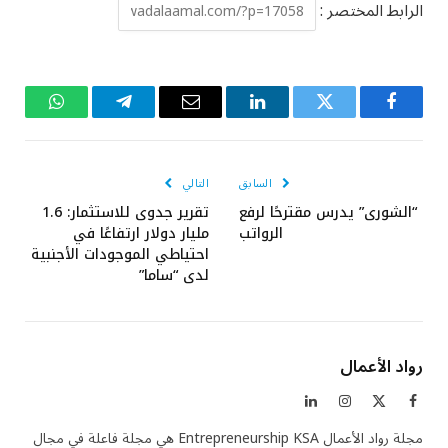
الرابط المختصر :
فيسبوك
تويتر
لينكدإن
البريد
تيلقرام
واتساب
الإلكتروني
السابق
التالي
“الشورى” يدرس مقترحًا لرفع
تقرير جدوى للاستثمار: 1.6
الرواتب
مليار دولار ارتفاعًا في
احتياطي الموجودات الأجنبية
لدى “ساما”
رواد الأعمال
فيسبوك
X
الانستغرام
لينكدإن
(Twitter)
مجلة رواد الأعمال Entrepreneurship KSA هي مجلة فاعلة في مجال