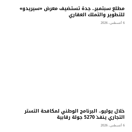
مطلع سبتمبر.. جدة تستضيف معرض «سيريدو»
للتطوير والتملك العقاري
6 أغسطس، 2026
خلال يوليو.. البرنامج الوطني لمكافحة التستر
التجاري ينفذ 5270 جولة رقابية
6 أغسطس، 2026