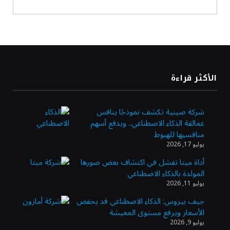
أسعار النفط ترتفع وسط ترقب نتائج المحادثات
بشأن مضيق هرمز
«طيران الرياض» يدشن أولى رحلاته إلى مومباي
الأكثر قراءة
ويضيف الوجهة التشغيلية الثامنة
شركة صينية تكشف نموذجًا ينافس
عمالقة الذكاء الاصطناعي.. ويدفع أسهم
وزير الاستثمار: الموافقة على رخصة مزاولة
منافسيها للهبوط
الأنشطة المالية عابرة الحدود تطوير للبيئة
يوليو 17, 2026
الاستثمارية
أداة ميتا تفشل في اكتشاف بعض صورها
المولدة بالذكاء الاصطناعي
الذهب يسجل أعلى مستوى في أسبوعين بدعم
يوليو 11, 2026
من تراجع الدولار
جيف بيزوس: الذكاء الاصطناعي قد يخفض
الأسعار ويرفع مستوى المعيشة
يوليو 9, 2026