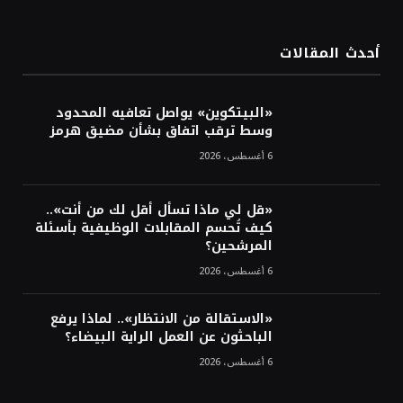
الدولار الأمريكي يتراجع قرب أدنى مستوياته
في ستة أسابيع وسط تفاؤل بشأن الشرق
الأوسط
أحدث المقالات
أسعار النفط تواصل التراجع للجلسة الثالثة مع
ترقب تطورات الوساطة بشأن الحرب
«البيتكوين» يواصل تعافيه المحدود
وسط ترقب اتفاق بشأن مضيق هرمز
6 أغسطس، 2026
«قل لي ماذا تسأل أقل لك من أنت»..
كيف تُحسم المقابلات الوظيفية بأسئلة
المرشحين؟
6 أغسطس، 2026
«الاستقالة من الانتظار».. لماذا يرفع
الباحثون عن العمل الراية البيضاء؟
6 أغسطس، 2026