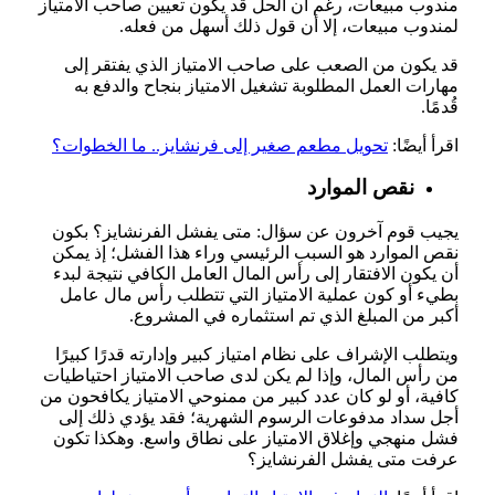
مندوب مبيعات، رغم أن الحل قد يكون تعيين صاحب الامتياز
لمندوب مبيعات، إلا أن قول ذلك أسهل من فعله.
قد يكون من الصعب على صاحب الامتياز الذي يفتقر إلى
مهارات العمل المطلوبة تشغيل الامتياز بنجاح والدفع به
قُدمًا.
اقرأ أيضًا:
تحويل مطعم صغير إلى فرنشايز.. ما الخطوات؟
نقص الموارد
يجيب قوم آخرون عن سؤال: متى يفشل الفرنشايز؟ بكون
نقص الموارد هو السبب الرئيسي وراء هذا الفشل؛ إذ يمكن
أن يكون الافتقار إلى رأس المال العامل الكافي نتيجة لبدء
بطيء أو كون عملية الامتياز التي تتطلب رأس مال عامل
أكبر من المبلغ الذي تم استثماره في المشروع.
ويتطلب الإشراف على نظام امتياز كبير وإدارته قدرًا كبيرًا
من رأس المال، وإذا لم يكن لدى صاحب الامتياز احتياطيات
كافية، أو لو كان عدد كبير من ممنوحي الامتياز يكافحون من
أجل سداد مدفوعات الرسوم الشهرية؛ فقد يؤدي ذلك إلى
فشل منهجي وإغلاق الامتياز على نطاق واسع. وهكذا تكون
عرفت متى يفشل الفرنشايز؟