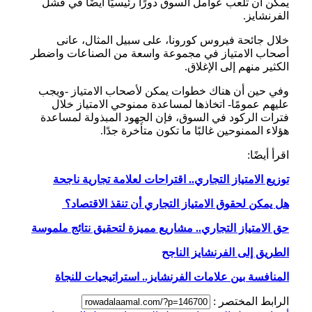
يمكن أن تلعب عوامل السوق دورًا رئيسيًا أيضًا في فشل
الفرنشايز.
خلال جائحة فيروس كورونا، على سبيل المثال، عانى
أصحاب الامتياز في مجموعة واسعة من الصناعات واضطر
الكثير منهم إلى الإغلاق.
وفي حين أن هناك خطوات يمكن لأصحاب الامتياز -ويجب
عليهم عمومًا- اتخاذها لمساعدة ممنوحي الامتياز خلال
فترات الركود في السوق، فإن الجهود المبذولة لمساعدة
هؤلاء الممنوحين غالبًا ما تكون متأخرة جدًا.
اقرأ أيضًا:
توزيع الامتياز التجاري.. اقتراحات لعلامة تجارية ناجحة
هل يمكن لحقوق الامتياز التجاري أن تنقذ الاقتصاد؟
حق الامتياز التجاري.. مشاريع مميزة لتحقيق نتائج ملموسة
الطريق إلى الفرنشايز الناجح
المنافسة بين علامات الفرنشايز.. استراتيجيات للنجاة
الرابط المختصر :