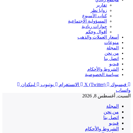
تقارير
زوايا نظر
كتاب الأسبوع
المسؤولية الاجتماعية
حوارات ريادية
أقوال وحكم
أسعار العملات والذهب
منوعات
المجلة
من نحن
اتصل بنا
فيديو
الشروط والأحكام
سياسة الخصوصية
فيسبوك
X (Twitter)
الانستغرام
يوتيوب
لينكدإن
واتساب
السبت, أغسطس 8, 2026
المجلة
من نحن
اتصل بنا
فيديو
الشروط والأحكام