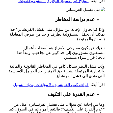
اقرأ أيضًا:
النجاح في الامتياز التجاري.. أسس وخطوات
عدم دراسة المخاطر
وإذا كنا نحاول الإجابة عن سؤال: متى يفشل الفرنشايز؟ فلا
يمكننا أن نحمّل المسؤولية لطرف واحد من طرفي المعادلة
(المانح والممنوح).
ناهيك عن كون ممنوحي الامتياز هم أصحاب أعمال
مستقلون مسؤولون إلى حد كبير عن نجاحهم، ويبدأ هذا
باتخاذ قرار شراء مستنير.
ويُعد فشل النظر بشكل كافٍ في المخاطر القانونية والمالية
والتجارية المرتبطة بشراء حق الامتياز أحد العوامل الأساسية
التي تؤدي إلى فشل الفرنشايز.
اقرأ أيضًا:
قراءة كتب الفرنشايز.. 5 مؤلفات تهديك السبيل
عدم القدرة على التكيف
وما من إجابة عن سؤال: متى يفشل الفرنشايز؟ أمثل من
“عدم القدرة على التكيف”؛ فالتغير أمر دائم في السوق، كما