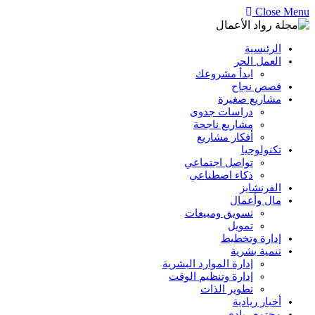
Close Menu
الرئيسية
العمل الحر
ابدأ مشروعك
قصص نجاح
مشاريع صغيرة
دراسات جدوى
مشاريع ناجحة
أفكار مشاريع
تكنولوجيا
تواصل اجتماعي
ذكاء اصطناعي
الفرنشايز
مال وأعمال
تسويق ومبيعات
تمويل
إدارة وتخطيط
تنمية بشرية
إدارة الموارد البشرية
إدارة وتنظيم الوقت
تطوير الذات
أخبار ريادية
مجتمع ريادي