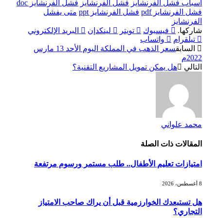
أسباب فشل الفرنشايز
فشل الفرنشايز
فشل الفرنشايز doc
فشل الفرنشايز pdf
فشل الفرنشايز ppt
متى يفشل
الفرنشايز
شاركها.
فيسبوك
تويتر
لينكدإن
البريد الإلكتروني
تيلقرام
واتساب
السابق
سعر الذهب في المملكة اليوم الأحد 13 مارس
2022م
التالي
هل يمكن تمويل المشاريع التقنية؟
محمد علواني
المقالات
ذات الصلة
امتيازات تعليم الأطفال.. طلب مستمر ورسوم مرتفعة
8 أغسطس، 2026
هل تستبعدك الخوارزمية قبل أن يراك صاحب الامتياز
التجاري؟