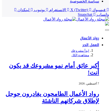
سياسة الخصوصية
فيسبوك
X (Twitter)
الانستغرام
يوتيوب
لينكدإن
واتساب
Snapchat
رواد الأعمال
العمل الحر
ابدأ مشروعك
مشاهدة الكل
أكبر عائق أمام نمو مشروعك قد يكون
أنت!
7 أغسطس، 2026
رواد الأعمال الطامحون يغادرون جوجل
لإطلاق شركاتهم الناشئة