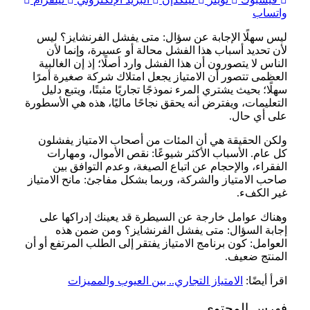
واتساب
ليس سهلًا الإجابة عن سؤال: متى يفشل الفرنشايز؟ ليس
لأن تحديد أسباب هذا الفشل محالة أو عسيرة، وإنما لأن
الناس لا يتصورون أن هذا الفشل وارد أصلًا؛ إذ إن الغالبية
العظمى تتصور أن الامتياز يجعل امتلاك شركة صغيرة أمرًا
سهلًا؛ بحيث يشتري المرء نموذجًا تجاريًا مثبتًا، ويتبع دليل
التعليمات، ويفترض أنه يحقق نجاحًا ماليًا، هذه هي الأسطورة
على أي حال.
ولكن الحقيقة هي أن المئات من أصحاب الامتياز يفشلون
كل عام. الأسباب الأكثر شيوعًا: نقص الأموال، ومهارات
الفقراء، والإحجام عن اتباع الصيغة، وعدم التوافق بين
صاحب الامتياز والشركة، وربما بشكل مفاجئ: مانح الامتياز
غير الكفء.
وهناك عوامل خارجة عن السيطرة قد يعينك إدراكها على
إجابة السؤال: متى يفشل الفرنشايز؟ ومن ضمن هذه
العوامل: كون برنامج الامتياز يفتقر إلى الطلب المرتفع أو أن
المنتج ضعيف.
اقرأ أيضًا:
الامتياز التجاري.. بين العيوب والمميزات
فهرس المحتوي