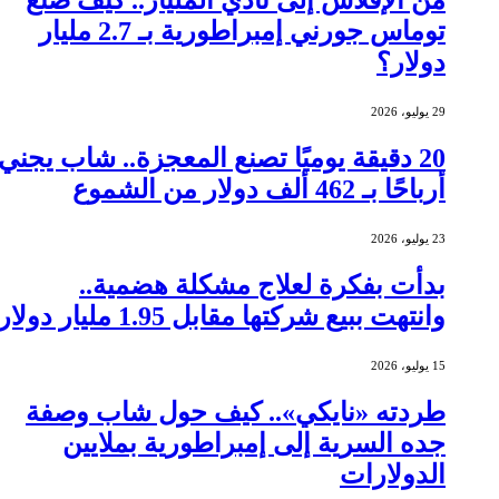
من الإفلاس إلى نادي المليار.. كيف صنع
توماس جورني إمبراطورية بـ 2.7 مليار
دولار؟
29 يوليو، 2026
20 دقيقة يوميًا تصنع المعجزة.. شاب يجني
أرباحًا بـ 462 ألف دولار من الشموع
23 يوليو، 2026
بدأت بفكرة لعلاج مشكلة هضمية..
وانتهت ببيع شركتها مقابل 1.95 مليار دولار
15 يوليو، 2026
طردته «نايكي».. كيف حول شاب وصفة
جده السرية إلى إمبراطورية بملايين
الدولارات