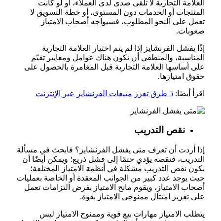
العلامة التجارية لا تلقى صدى لدى العملاء، أو لو كانت
المنتجات أو الخدمات دون المستوى، أو خطة التسويق لا
تعمل على النحو المطلوب، فسيواجه أصحاب الامتياز
صعوبات.
إذًا يفشل الفرنشايز إذا لم يتم اختيار العلامة التجارية
المناسبة، والمنطقي أن تكون هناك عوامل ومعايير تقيّم
على أساسها العلامة التجارية قبل المغامرة بالحصول على
حقوق امتيازها.
اقرأ أيضًا:
5 طرق تعزز مبيعات الفرنشايز عبر الإنترنت
نقص التدريب
إذا أردت أن تعرف متى يفشل الفرنشايز؟ فابحث في مسألة
التدريب، فنقصه يؤدي حتمًا إلى فشل ذريع؛ ويمكن أيضًا أن
يكون نقص التدريب مشكلة في أنظمة الامتياز المختلفة؛
حيث يوجد عدد كبير من الجوانب المعقدة أو الخاصة بعمليات
أصحاب الامتياز، ويقوم مانح الامتياز بفرض التزامات تعمل
على تعزيز امتثال ممنوحي الامتياز بقوة.
يتطلب الامتياز مهارات بيع قوية وممنوح الامتياز ليس