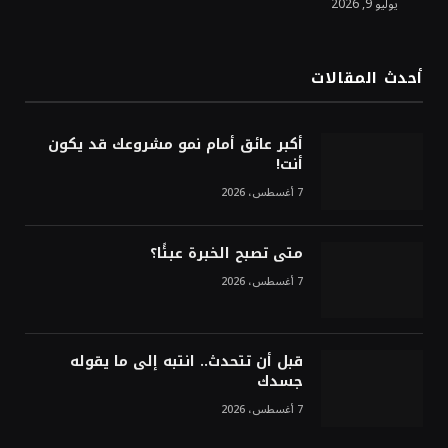
يوليو 9, 2026
الدولار الأمريكي يتراجع قرب أدنى مستوياته
في ستة أسابيع وسط تفاؤل بشأن الشرق
الأوسط
أحدث المقالات
أسعار النفط تواصل التراجع للجلسة الثالثة مع
ترقب تطورات الوساطة بشأن الحرب
أكبر عائق أمام نمو مشروعك قد يكون
أنت!
7 أغسطس، 2026
متى تصبح الخبرة عبئًا؟
7 أغسطس، 2026
قبل أن تتحدث.. انتبه إلى ما يقوله
جسدك
7 أغسطس، 2026