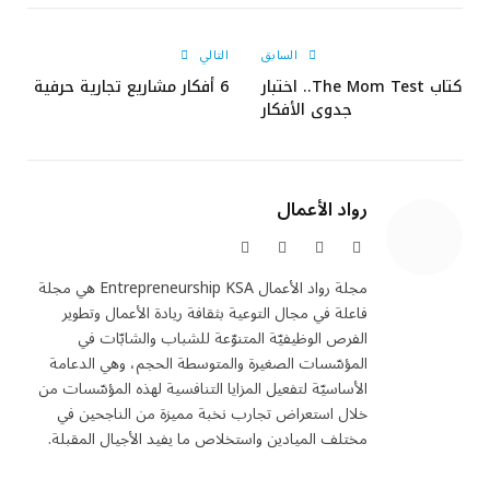
الإلكتروني
السابق
التالي
كتاب The Mom Test.. اختبار
6 أفكار مشاريع تجارية حرفية
جدوى الأفكار
رواد الأعمال
X
فيسبوك
الانستغرام
لينكدإن
(Twitter)
مجلة رواد الأعمال Entrepreneurship KSA هي مجلة
فاعلة في مجال التوعية بثقافة ريادة الأعمال وتطوير
الفرص الوظيفيّة المتنوّعة للشباب والشابّات في
المؤسّسات الصغيرة والمتوسطة الحجم، وهي الدعامة
الأساسيّة لتفعيل المزايا التنافسية لهذه المؤسّسات من
خلال استعراض تجارب نخبة مميزة من الناجحين في
مختلف الميادين واستخلاص ما يفيد الأجيال المقبلة.