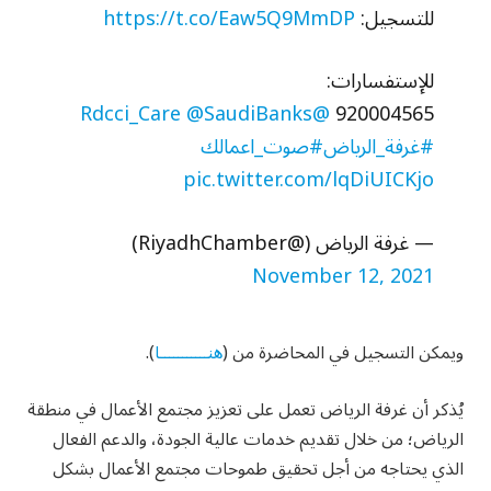
للتسجيل:
https://t.co/Eaw5Q9MmDP
للإستفسارات:
@SaudiBanks
@Rdcci_Care
920004565
#غرفة_الرياض
#صوت_اعمالك
pic.twitter.com/lqDiUICKjo
— غرفة الرياض (@RiyadhChamber)
November 12, 2021
ويمكن التسجيل في المحاضرة من (
هنـــــــــــا
).
يُذكر أن غرفة الرياض تعمل على تعزيز مجتمع الأعمال في منطقة
الرياض؛ من خلال تقديم خدمات عالية الجودة، والدعم الفعال
الذي يحتاجه من أجل تحقيق طموحات مجتمع الأعمال بشكل