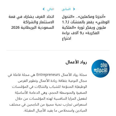
الإلكتروني
السابق
التالي
«أنجزنا ومكملين».. «التحول
اتحاد الغرف يشارك في قمة
الوطني» يقفز بالمنشآت لـ1.7
الاستثمار والشراكة
مليون ويفجّر ثورة «الملكية
السعودية البريطانية 2026
الفكرية» بـ9 آلاف براءة
اختراع
رواد الأعمال
مجلة رواد الأعمال Entrepreneurs هي مجلة فاعلة في
مجال التوعية بثقافة ريادة الأعمال وتطوير الفرص
الوظيفيّة المتنوّعة للشباب والشابّات في المؤسّسات
الصغيرة والمتوسطة الحجم، وهي الدعامة الأساسيّة
لتفعيل المزايا التنافسية لهذه المؤسّسات من خلال
استعراض تجارب نخبة مميزة من الناجحين في مختلف
الميادين واستخلاص ما يفيد الأجيال المقبلة.