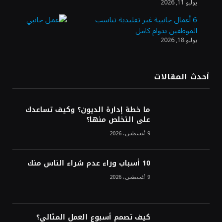
يوليو 11, 2026
الأنشطة المالية عابرة الحدود تطوير للبيئة
الاستثمارية
6 أعمال جانبية غير تقليدية تناسب
الموظفين بدوام كامل
يوليو 18, 2026
الذهب يسجل أعلى مستوى في أسبوعين بدعم
من تراجع الدولار
أحدث المقالات
الدولار الأمريكي يتراجع قرب أدنى مستوياته
في ستة أسابيع وسط تفاؤل بشأن الشرق
ما خطة إدارة الديون؟ وكيف تساعدك
الأوسط
على التخلص منها؟
9 أغسطس، 2026
10 أسباب وراء عدم شراء الناس منك
9 أغسطس، 2026
كيف تصمم أسبوع العمل المثالي؟