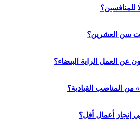
ا للمنافسين؟
حت سن العشرين؟
ثون عن العمل الراية البيضاء؟
د» من المناصب القيادية؟
ي إنجاز أعمال أقل؟