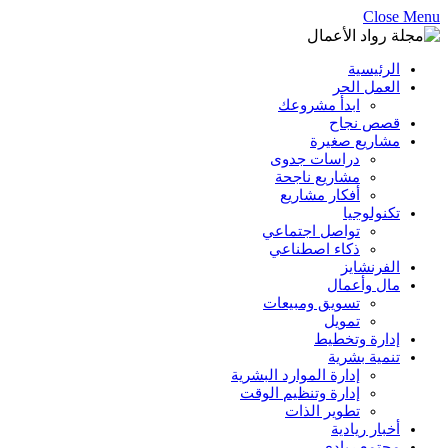
Close Menu
الرئيسية
العمل الحر
ابدأ مشروعك
قصص نجاح
مشاريع صغيرة
دراسات جدوى
مشاريع ناجحة
أفكار مشاريع
تكنولوجيا
تواصل اجتماعي
ذكاء اصطناعي
الفرنشايز
مال وأعمال
تسويق ومبيعات
تمويل
إدارة وتخطيط
تنمية بشرية
إدارة الموارد البشرية
إدارة وتنظيم الوقت
تطوير الذات
أخبار ريادية
مجتمع ريادي