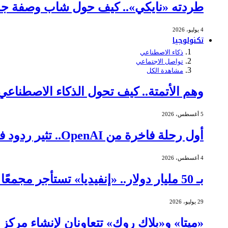
طردته «نايكي».. كيف حول شاب وصفة جده 
4 يوليو، 2026
تكنولوجيا
ذكاء الاصطناعي
تواصل الاجتماعي
مشاهدة الكل
وهم الأتمتة.. كيف تحول الذكاء الاصطنا
5 أغسطس، 2026
أول رحلة فاخرة من OpenAI.. تثير ردود فعل عنيفة
4 أغسطس، 2026
بـ 50 مليار دولار.. «إنفيديا» تستأجر مجمعًا ضخمًا لمراكز البيانات في تكساس
29 يوليو، 2026
«ميتا» و«بلاك روك» تتعاونان لإنشاء مركز بيانات بقيمة 14 مليا