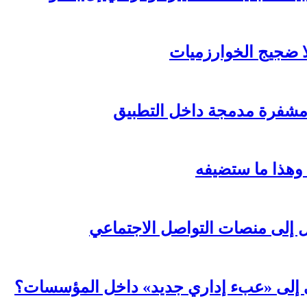
لا ضجيج الخوارزميات
مشفرة مدمجة داخل التطبيق
 وهذا ما ستضيفه
ال إلى منصات التواصل الاجتماعي
عي إلى «عبء إداري جديد» داخل المؤسسات؟