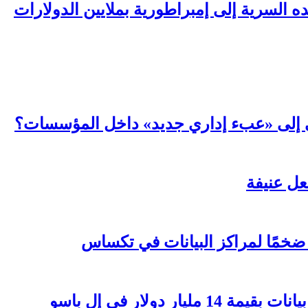
السرية إلى إمبراطورية بملايين الدولارات
عي إلى «عبء إداري جديد» داخل المؤسسات؟
ر دولار في إل باسو