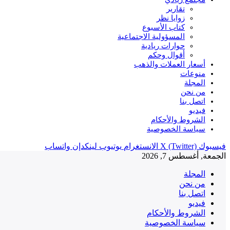
تقارير
زوايا نظر
كتاب الأسبوع
المسؤولية الاجتماعية
حوارات ريادية
أقوال وحكم
أسعار العملات والذهب
منوعات
المجلة
من نحن
اتصل بنا
فيديو
الشروط والأحكام
سياسة الخصوصية
فيسبوك
X (Twitter)
الانستغرام
يوتيوب
لينكدإن
واتساب
الجمعة, أغسطس 7, 2026
المجلة
من نحن
اتصل بنا
فيديو
الشروط والأحكام
سياسة الخصوصية