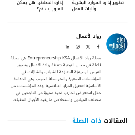
تطوير إدارة الموارد البشرية
إدارة المخاطر.. هل يمكن
وآليات العمل
العبور بسلام؟
رواد الأعمال
فيسبوك
X
الانستغرام
لينكدإن
(Twitter)
مجلة رواد الأعمال Entrepreneurship KSA هي مجلة
فاعلة في مجال التوعية بثقافة ريادة الأعمال وتطوير
الفرص الوظيفيّة المتنوّعة للشباب والشابّات في
المؤسّسات الصغيرة والمتوسطة الحجم، وهي الدعامة
الأساسيّة لتفعيل المزايا التنافسية لهذه المؤسّسات من
خلال استعراض تجارب نخبة مميزة من الناجحين في
مختلف الميادين واستخلاص ما يفيد الأجيال المقبلة.
المقالات
ذات الصلة