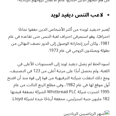
لاعب التنس ديفيد لويد
يُعتبر «ديفيد لويد» من أكثر الأشخاص الذين حققوا نجاحًا
احترافيًا، وهو استمرفي احتراف لعبة التنس حتى تقاعده في عام
1981، وكان أبرز إنجازاته الوصول إلى الدور نصف النهائي من
بطولة ويمبلدون الزوجي في عام 1973.
لسوء الحظ لم يصل ديفيد لويد إلى المستويات الأعلى في
اللعبة، ولم يحصل أبدًا على مرتبة أعلى من 123 في التصنيف،
ومع ذلك انتقلت شركته الترفيهية من قوة إلى قوة منذ أن افتتح
أول موقع لها في عام 1982، وفي مطلع الربع الثالث من عام
1995 اشترت شركة Whitbread PLC الشركة بصفقة قيمتها
182 مليون جنيه استرليني، محققة أرباحًا جيدة لشركة Lloyd.