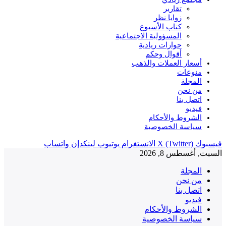
تقارير
زوايا نظر
كتاب الأسبوع
المسؤولية الاجتماعية
حوارات ريادية
أقوال وحكم
أسعار العملات والذهب
منوعات
المجلة
من نحن
اتصل بنا
فيديو
الشروط والأحكام
سياسة الخصوصية
فيسبوك
X (Twitter)
الانستغرام
يوتيوب
لينكدإن
واتساب
السبت, أغسطس 8, 2026
المجلة
من نحن
اتصل بنا
فيديو
الشروط والأحكام
سياسة الخصوصية