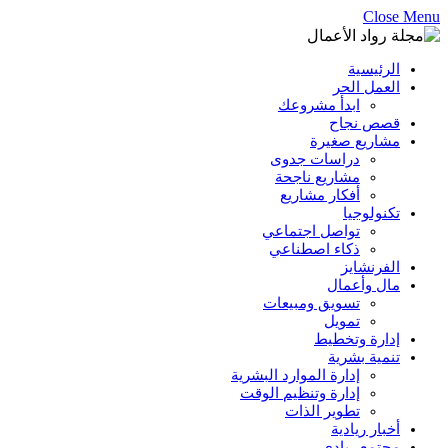
Close Menu
الرئيسية
العمل الحر
ابدأ مشروعك
قصص نجاح
مشاريع صغيرة
دراسات جدوى
مشاريع ناجحة
أفكار مشاريع
تكنولوجيا
تواصل اجتماعي
ذكاء اصطناعي
الفرنشايز
مال وأعمال
تسويق ومبيعات
تمويل
إدارة وتخطيط
تنمية بشرية
إدارة الموارد البشرية
إدارة وتنظيم الوقت
تطوير الذات
أخبار ريادية
مجتمع ريادي