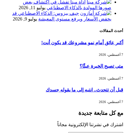
أداة ميتا تفشل في اكتشاف بعض
«طيران الرياض» يدشن أولى رحلاته إلى
صورها المولدة بالذكاء الاصطناعي
يوليو 11, 2026
مومباي ويضيف الوجهة التشغيلية الثامنة
جيف بيزوس: الذكاء الاصطناعي قد
يخفض الأسعار ويرفع مستوى المعيشة
يوليو 9, 2026
أحدث المقالات
وزير الاستثمار: الموافقة على رخصة
مزاولة الأنشطة المالية عابرة الحدود
أكبر عائق أمام نمو مشروعك قد يكون أنت!
تطوير للبيئة الاستثمارية
7 أغسطس، 2026
الذهب يسجل أعلى مستوى في أسبوعين
متى تصبح الخبرة عبئًا؟
بدعم من تراجع الدولار
7 أغسطس، 2026
قبل أن تتحدث.. انتبه إلى ما يقوله جسدك
الدولار الأمريكي يتراجع قرب أدنى
مستوياته في ستة أسابيع وسط تفاؤل
7 أغسطس، 2026
بشأن الشرق الأوسط
مع كل متابعة جديدة
أسعار النفط تواصل التراجع للجلسة الثالثة
اشترك في نشرتنا الإلكترونية مجاناً
مع ترقب تطورات الوساطة بشأن الحرب