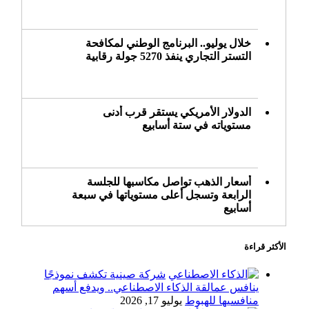
خلال يوليو.. البرنامج الوطني لمكافحة
التستر التجاري ينفذ 5270 جولة رقابية
الدولار الأمريكي يستقر قرب أدنى
مستوياته في ستة أسابيع
أسعار الذهب تواصل مكاسبها للجلسة
الرابعة وتسجل أعلى مستوياتها في سبعة
أسابيع
الأكثر قراءة
أسعار النفط ترتفع وسط ترقب نتائج
المحادثات بشأن مضيق هرمز
شركة صينية تكشف نموذجًا
ينافس عمالقة الذكاء الاصطناعي.. ويدفع أسهم
منافسيها للهبوط
يوليو 17, 2026