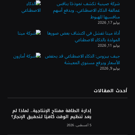
شركة صينية تكشف نموذجًا ينافس
عمالقة الذكاء الاصطناعي.. ويدفع أسهم
“السعودية للطاقة” تعلن نتائج النصف الأول من
منافسيها للهبوط
2026
يوليو 17, 2026
أداة ميتا تفشل في اكتشاف بعض صورها
المولدة بالذكاء الاصطناعي
النفط يرتد 1% بعد موجة بيع.. وغموض حرب
يوليو 11, 2026
أمريكا وإيران مستمر
جيف بيزوس: الذكاء الاصطناعي قد يخفض
الأسعار ويرفع مستوى المعيشة
يوليو 9, 2026
أرباح «أرامكو» تتجاوز التوقعات وترتفع 42 %
بالربع الثاني 2026
أحدث المقالات
مهرجان جادة الخبراء.. وجهة اقتصادية وسياحية
بالقصيم
إدارة الطاقة مفتاح الإنتاجية.. لماذا لم
يعد تنظيم الوقت كافيًا لتحقيق الإنجاز؟
5 أغسطس، 2026