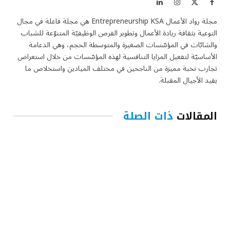
فيسبوك
X
الانستغرام
لينكدإن
(Twitter)
مجلة رواد الأعمال Entrepreneurship KSA هي مجلة فاعلة في مجال
التوعية بثقافة ريادة الأعمال وتطوير الفرص الوظيفيّة المتنوّعة للشباب
والشابّات في المؤسّسات الصغيرة والمتوسطة الحجم، وهي الدعامة
الأساسيّة لتفعيل المزايا التنافسية لهذه المؤسّسات من خلال استعراض
تجارب نخبة مميزة من الناجحين في مختلف الميادين واستخلاص ما
يفيد الأجيال المقبلة.
المقالات
ذات الصلة