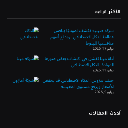
«تاسي» يستهل جلسة الأربعاء بارتفاع طفيف
الأكثر قراءة
مدعومًا بالبنوك والمواد الأساسية
شركة صينية تكشف نموذجًا ينافس
عمالقة الذكاء الاصطناعي.. ويدفع أسهم
“السعودية للطاقة” تعلن نتائج النصف الأول من
منافسيها للهبوط
2026
يوليو 17, 2026
أداة ميتا تفشل في اكتشاف بعض صورها
المولدة بالذكاء الاصطناعي
النفط يرتد 1% بعد موجة بيع.. وغموض حرب
يوليو 11, 2026
أمريكا وإيران مستمر
جيف بيزوس: الذكاء الاصطناعي قد يخفض
الأسعار ويرفع مستوى المعيشة
يوليو 9, 2026
أرباح «أرامكو» تتجاوز التوقعات وترتفع 42 %
بالربع الثاني 2026
أحدث المقالات
مهرجان جادة الخبراء.. وجهة اقتصادية وسياحية