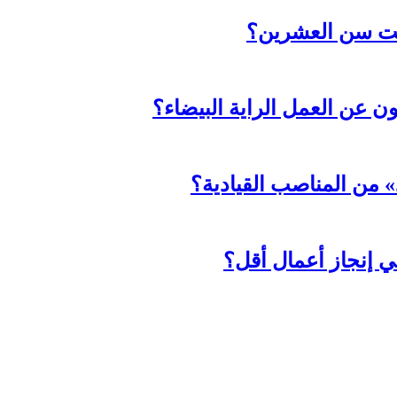
حت سن العشرين؟
ثون عن العمل الراية البيضاء؟
د» من المناصب القيادية؟
ي إنجاز أعمال أقل؟