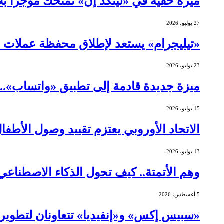
ميزة خفية في «لينكد إن» تمنحك موجزًا ب
27 يوليو، 2026
«تيليجرام» يستعد لإطلاق محفظة عملات 
23 يوليو، 2026
ميزة جديدة قادمة إلى تطبيق «واتساب»..
15 يوليو، 2026
الاتحاد الأوروبي يعتزم تقييد وصول الأطف
13 يوليو، 2026
وهم الأتمتة.. كيف تحول الذكاء الاصطنا
5 أغسطس، 2026
«سبيس إكس» و«إنفيديا» تتعاونان لتطوير ا