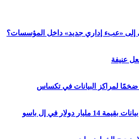
عي إلى «عبء إداري جديد» داخل المؤسسات؟
ر دولار في إل باسو