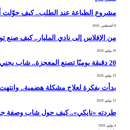
مشروع الطباعة عند الطلب.. كيف حوّلت أم عاملة م
6 أغسطس، 2026
من الإفلاس إلى نادي المليار.. كيف صنع توماس جورني
29 يوليو، 2026
20 دقيقة يوميًا تصنع المعجزة.. شاب يجني أرباحًا بـ 462 ألف دولار من الشموع
23 يوليو، 2026
بدأت بفكرة لعلاج مشكلة هضمية.. وانتهت ببيع شركتها 
15 يوليو، 2026
طردته «نايكي».. كيف حول شاب وصفة جده 
4 يوليو، 2026