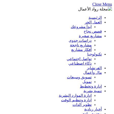
Close Menu
الرئيسية
العمل الحر
ابدأ مشروعك
قصص نجاح
مشاريع صغيرة
دراسات جدوى
مشاريع ناجحة
أفكار مشاريع
تكنولوجيا
تواصل اجتماعي
ذكاء اصطناعي
الفرنشايز
مال وأعمال
تسويق ومبيعات
تمويل
إدارة وتخطيط
تنمية بشرية
إدارة الموارد البشرية
إدارة وتنظيم الوقت
تطوير الذات
أخبار ريادية
مجتمع ريادي