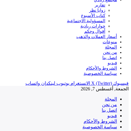
تقارير
زوايا نظر
كتاب الأسبوع
المسؤولية الاجتماعية
حوارات ريادية
أقوال وحكم
أسعار العملات والذهب
منوعات
المجلة
من نحن
اتصل بنا
فيديو
الشروط والأحكام
سياسة الخصوصية
فيسبوك
X (Twitter)
الانستغرام
يوتيوب
لينكدإن
واتساب
الجمعة, أغسطس 7, 2026
المجلة
من نحن
اتصل بنا
فيديو
الشروط والأحكام
سياسة الخصوصية