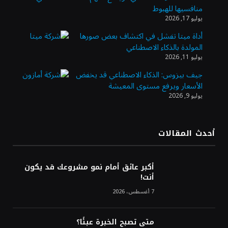
وزير الاستثمار: الموافقة على رخصة مزاولة
منافسيها للهبوط
الأنشطة المالية عابرة الحدود تطوير للبيئة
يوليو 17, 2026
الاستثمارية
أداة ميتا تفشل في اكتشاف بعض صورها
المولدة بالذكاء الاصطناعي
الذهب يسجل أعلى مستوى في أسبوعين بدعم
يوليو 11, 2026
من تراجع الدولار
جيف بيزوس: الذكاء الاصطناعي قد يخفض
الأسعار ويرفع مستوى المعيشة
يوليو 9, 2026
الدولار الأمريكي يتراجع قرب أدنى مستوياته
في ستة أسابيع وسط تفاؤل بشأن الشرق
الأوسط
أحدث المقالات
أسعار النفط تواصل التراجع للجلسة الثالثة مع
ترقب تطورات الوساطة بشأن الحرب
أكبر عائق أمام نمو مشروعك قد يكون
أنت!
7 أغسطس، 2026
متى تصبح الخبرة عبئًا؟