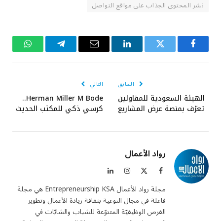
نشر المحتوى الجذاب على مواقع التواصل
فيسبوك
تويتر
لينكدإن
البريد
تيلقرام
واتساب
الإلكتروني
السابق
التالي
الهيئة السعودية للمقاولين
Herman Miller M Bode..
تعرّف بمنصة عرض المشاريع
كرسي ذكي للمكتب الحديث
رواد الأعمال
فيسبوك
X
الانستغرام
لينكدإن
(Twitter)
مجلة رواد الأعمال Entrepreneurship KSA هي مجلة
فاعلة في مجال التوعية بثقافة ريادة الأعمال وتطوير
الفرص الوظيفيّة المتنوّعة للشباب والشابّات في