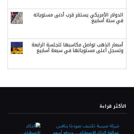
الدولار الأمريكي يستقر قرب أدنى مستوياته
في ستة أسابيع
أسعار الذهب تواصل مكاسبها للجلسة الرابعة
وتسجل أعلى مستوياتها في سبعة أسابيع
أسعار النفط ترتفع وسط ترقب نتائج المحادثات
بشأن مضيق هرمز
«طيران الرياض» يدشن أولى رحلاته إلى مومباي
الأكثر قراءة
ويضيف الوجهة التشغيلية الثامنة
شركة صينية تكشف نموذجًا ينافس
عمالقة الذكاء الاصطناعي.. ويدفع أسهم