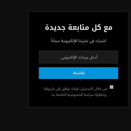
«طيران الرياض» يدشن أولى رحلاته إلى
مومباي ويضيف الوجهة التشغيلية
الثامنة
مع كل متابعة جديدة
وزير الاستثمار: الموافقة على رخصة
اشترك في نشرتنا الإلكترونية مجاناً
مزاولة الأنشطة المالية عابرة الحدود
تطوير للبيئة الاستثمارية
الذهب يسجل أعلى مستوى في
أسبوعين بدعم من تراجع الدولار
من خلال التسجيل، فإنك توافق على شروطنا
واتفاقية سياسة الخصوصية الخاصة بنا.
الدولار الأمريكي يتراجع قرب أدنى
مستوياته في ستة أسابيع وسط تفاؤل
بشأن الشرق الأوسط
أسعار النفط تواصل التراجع للجلسة