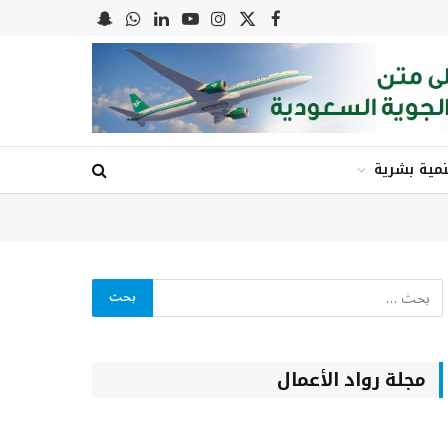
X
فيسبوك
الانستغرام
يوتيوب
لينكدإن
واتساب
Snapchat
(Twitter)
نمية بشرية
مجلة رواد الأعمال