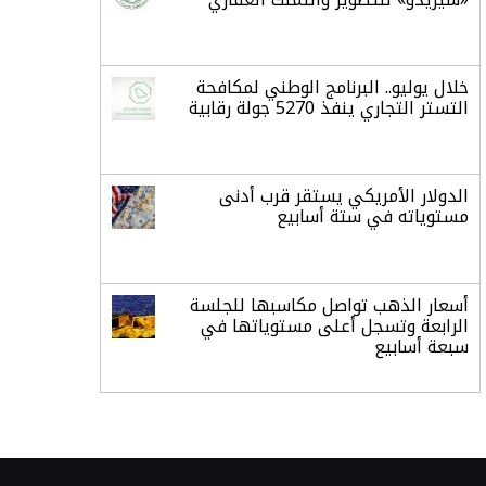
خلال يوليو.. البرنامج الوطني لمكافحة
التستر التجاري ينفذ 5270 جولة رقابية
الدولار الأمريكي يستقر قرب أدنى
مستوياته في ستة أسابيع
أسعار الذهب تواصل مكاسبها للجلسة
الرابعة وتسجل أعلى مستوياتها في
سبعة أسابيع
أسعار النفط ترتفع وسط ترقب نتائج
المحادثات بشأن مضيق هرمز