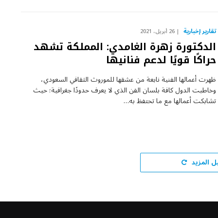
تقارير إخبارية
26 أبريل، 2021
الدكتورة زهرة الغامدي: المملكة تشهد
حراكًا قويًا لدعم فنانيها
ظهرت أعمالها الفنية نابعة من عشقها للموروث الثقافي السعودي،
وخاطبت الدول كافة بلسان الفن الذي لا يعرف حدودًا جغرافية؛ حيث
تشابكت أعمالها مع ما تحتفظ به…
ل المزيد