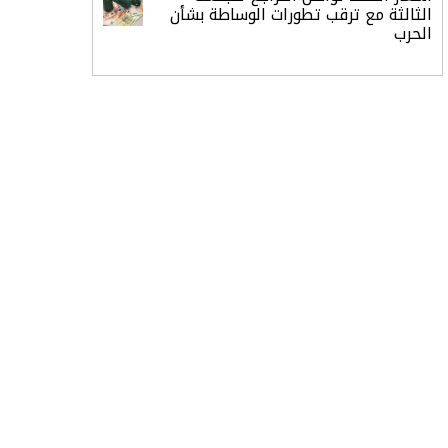
الثالثة مع ترقب تطورات الوساطة بشأن
الحرب
أرباح «تمكين» ترتفع إلى 28.1 مليون
ريال في الربع الثاني مدعومة بنمو قطاع
الأفراد
«تاسي» يستهل جلسة الأربعاء بارتفاع
طفيف مدعومًا بالبنوك والمواد الأساسية
“السعودية للطاقة” تعلن نتائج النصف
الأول من 2026
النفط يرتد 1% بعد موجة بيع.. وغموض
حرب أمريكا وإيران مستمر