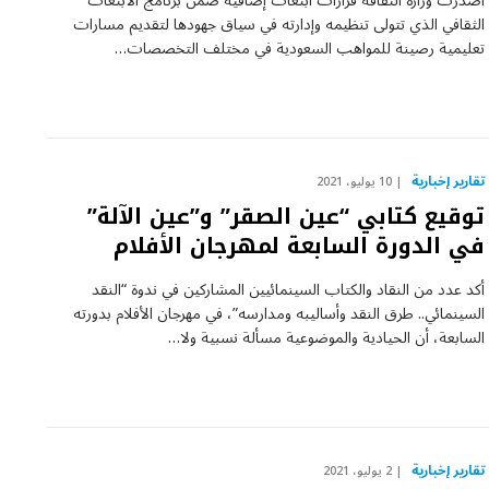
أصدرت وزارة الثقافة قرارات ابتعاث إضافية ضمن برنامج الابتعاث
الثقافي الذي تتولى تنظيمه وإدارته في سياق جهودها لتقديم مسارات
تعليمية رصينة للمواهب السعودية في مختلف التخصصات…
تقارير إخبارية
10 يوليو، 2021
توقيع كتابي “عين الصقر” و”عين الآلة”
في الدورة السابعة لمهرجان الأفلام
أكد عدد من النقاد والكتاب السينمائيين المشاركين في ندوة “النقد
السينمائي.. طرق النقد وأساليبه ومدارسه”، في مهرجان الأفلام بدورته
السابعة، أن الحيادية والموضوعية مسألة نسبية ولا…
تقارير إخبارية
2 يوليو، 2021