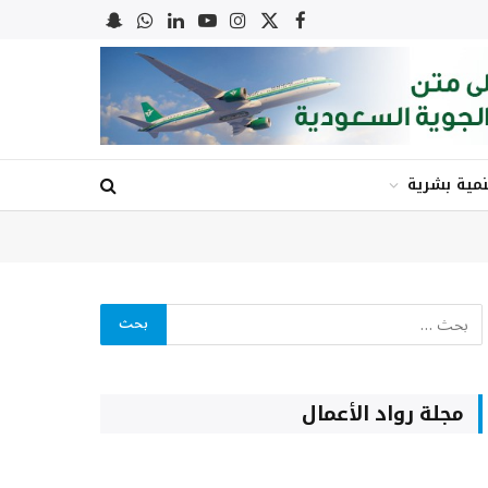
X
فيسبوك
الانستغرام
يوتيوب
لينكدإن
واتساب
Snapchat
(Twitter)
نمية بشرية
مجلة رواد الأعمال