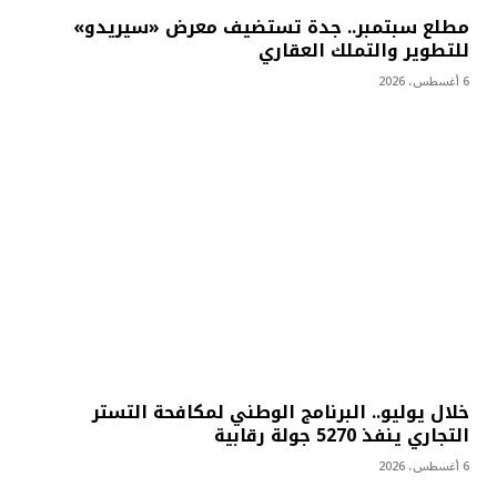
مطلع سبتمبر.. جدة تستضيف معرض «سيريدو»
للتطوير والتملك العقاري
6 أغسطس، 2026
خلال يوليو.. البرنامج الوطني لمكافحة التستر
التجاري ينفذ 5270 جولة رقابية
6 أغسطس، 2026