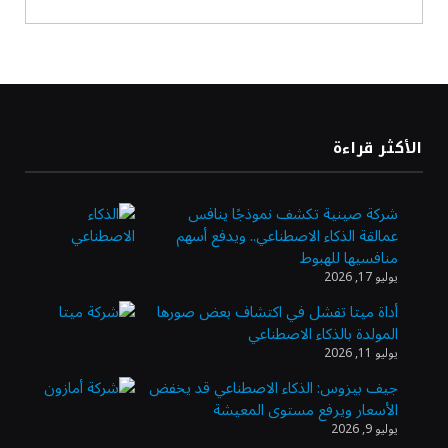
أسعار النفط ترتفع وسط ترقب نتائج المحادثات
بشأن مضيق هرمز
«طيران الرياض» يدشن أولى رحلاته إلى مومباي
الأكثر قراءة
ويضيف الوجهة التشغيلية الثامنة
شركة صينية تكشف نموذجًا ينافس
عمالقة الذكاء الاصطناعي.. ويدفع أسهم
وزير الاستثمار: الموافقة على رخصة مزاولة
منافسيها للهبوط
الأنشطة المالية عابرة الحدود تطوير للبيئة
يوليو 17, 2026
الاستثمارية
أداة ميتا تفشل في اكتشاف بعض صورها
المولدة بالذكاء الاصطناعي
الذهب يسجل أعلى مستوى في أسبوعين بدعم
يوليو 11, 2026
من تراجع الدولار
جيف بيزوس: الذكاء الاصطناعي قد يخفض
الأسعار ويرفع مستوى المعيشة
يوليو 9, 2026
الدولار الأمريكي يتراجع قرب أدنى مستوياته