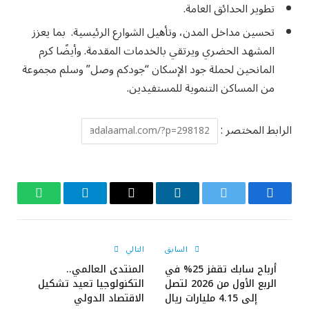
تطوير الحدائق العامة.
تحسين مداخل المدن، وتأهيل الشوارع الرئيسية. بما يعزز
المشهد الحضري ويرتقي بالخدمات المقدمة. وأيضًا كرم
المانحين لحملة جود الإسكان “جودكم وصل” وسلم مجموعة
من المساكن التنموية للمستفيدين.
الرابط المختصر :
فيسبوك
تويتر
لينكدإن
البريد
تيلقرام
واتساب
الإلكتروني
السابق
التالي
أرباح سابك تقفز 25% في
المنتدى العالمي..
الربع الأول من 2026 لتصل
التكنولوجيا تعيد تشكيل
إلى 4.15 مليارات ريال
الاقتصاد الدولي