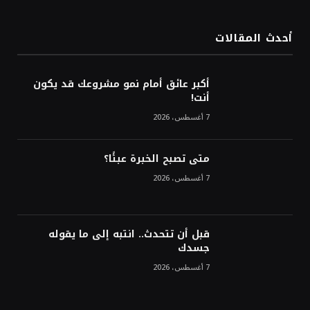
في ستة أسابيع وسط تفاؤل بشأن الشرق
الأوسط
أحدث المقالات
أسعار النفط تواصل التراجع للجلسة الثالثة مع
ترقب تطورات الوساطة بشأن الحرب
أكبر عائق أمام نمو مشروعك قد يكون
أنت!
7 أغسطس، 2026
متى تصبح الخبرة عبئًا؟
7 أغسطس، 2026
قبل أن تتحدث.. انتبه إلى ما يقوله
جسدك
7 أغسطس، 2026