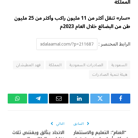
المملكة
«سار» تنقل أكثر من 11 مليون راكب وأكثر من 25 مليون
طن من البضائع خلال العام 2023م
الرابط المختصر :
السعودية
الصادرات السعودية
المملكة
فهد العطيشان
هيئة تنمية الصادرات
فيسبوك
تويتر
لينكدإن
البريد
تيلقرام
واتساب
الإلكتروني
السابق
التالي
“الغنام”: التعليم والاستثمار
الاتحاد يتألق ويقتنص ثلاث