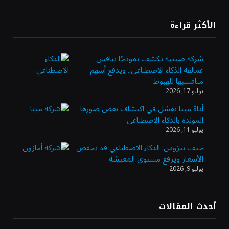
«طيران الرياض» يدشن أولى رحلاته إلى مومباي
الأكثر قراءة
ويضيف الوجهة التشغيلية الثامنة
شركة صينية تكشف نموذجًا ينافس
عمالقة الذكاء الاصطناعي.. ويدفع أسهم
وزير الاستثمار: الموافقة على رخصة مزاولة
منافسيها للهبوط
الأنشطة المالية عابرة الحدود تطوير للبيئة
يوليو 17, 2026
الاستثمارية
أداة ميتا تفشل في اكتشاف بعض صورها
المولدة بالذكاء الاصطناعي
الذهب يسجل أعلى مستوى في أسبوعين بدعم
يوليو 11, 2026
من تراجع الدولار
جيف بيزوس: الذكاء الاصطناعي قد يخفض
الأسعار ويرفع مستوى المعيشة
يوليو 9, 2026
الدولار الأمريكي يتراجع قرب أدنى مستوياته
في ستة أسابيع وسط تفاؤل بشأن الشرق
الأوسط
أحدث المقالات
أسعار النفط تواصل التراجع للجلسة الثالثة مع