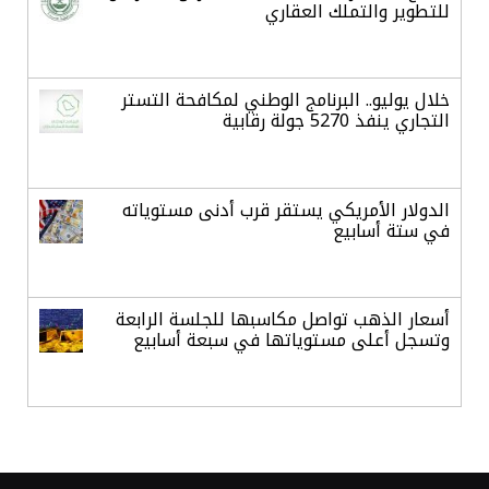
للتطوير والتملك العقاري
خلال يوليو.. البرنامج الوطني لمكافحة التستر
التجاري ينفذ 5270 جولة رقابية
الدولار الأمريكي يستقر قرب أدنى مستوياته
في ستة أسابيع
أسعار الذهب تواصل مكاسبها للجلسة الرابعة
وتسجل أعلى مستوياتها في سبعة أسابيع
أسعار النفط ترتفع وسط ترقب نتائج المحادثات
بشأن مضيق هرمز