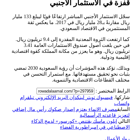
قفزة في الاستثمار الأجنبي
سجّل الاستثمار الأجنبي المباشر ارتفاعًا قويًا ليبلغ 133 مليار
ريال مقارنةً بـ28 مليار ريال في 2017. ما يعكس ثقة
المستثمرين في الاقتصاد السعودي.
كما ارتفعت الثروة المعدنية المقدرة إلى 9.4 تريليون ريال.
في حين بلغت أصول صندوق الاستثمارات العامة 3.41
تريليون ريال. وهو ما يعزز من مكانة المملكة كقوة اقتصادية
إقليمية ودولية.
وبذلك، تؤكد هذه المؤشرات أن رؤية السعودية 2030 تمضي
بثبات نحو تحقيق مستهدفاتها. مع استمرار التحسن في
مختلف القطاعات الاقتصادية والتنموية.
الرابط المختصر :
شاركها.
فيسبوك
تويتر
لينكدإن
البريد الإلكتروني
تيلقرام
واتساب
السابق
مصرف الإنماء يعتزم إصدار صكوك رأس مال إضافي
لتعزيز قاعدته الرأسمالية
التالي
إيلون ماسك يقتنص «كورسور» لدمج الذكاء
الاصطناعي في إمبراطورية الفضاء
رواد الأعمال