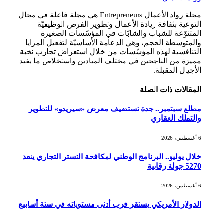
مجلة رواد الأعمال Entrepreneurs هي مجلة فاعلة في مجال
التوعية بثقافة ريادة الأعمال وتطوير الفرص الوظيفيّة
المتنوّعة للشباب والشابّات في المؤسّسات الصغيرة
والمتوسطة الحجم، وهي الدعامة الأساسيّة لتفعيل المزايا
التنافسية لهذه المؤسّسات من خلال استعراض تجارب نخبة
مميزة من الناجحين في مختلف الميادين واستخلاص ما يفيد
الأجيال المقبلة.
المقالات
ذات الصلة
مطلع سبتمبر.. جدة تستضيف معرض «سيريدو» للتطوير
والتملك العقاري
6 أغسطس، 2026
خلال يوليو.. البرنامج الوطني لمكافحة التستر التجاري ينفذ
5270 جولة رقابية
6 أغسطس، 2026
الدولار الأمريكي يستقر قرب أدنى مستوياته في ستة أسابيع