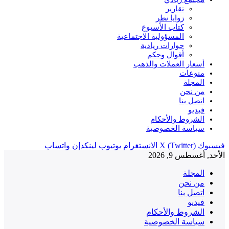
تقارير
زوايا نظر
كتاب الأسبوع
المسؤولية الاجتماعية
حوارات ريادية
أقوال وحكم
أسعار العملات والذهب
منوعات
المجلة
من نحن
اتصل بنا
فيديو
الشروط والأحكام
سياسة الخصوصية
فيسبوك
X (Twitter)
الانستغرام
يوتيوب
لينكدإن
واتساب
الأحد, أغسطس 9, 2026
المجلة
من نحن
اتصل بنا
فيديو
الشروط والأحكام
سياسة الخصوصية