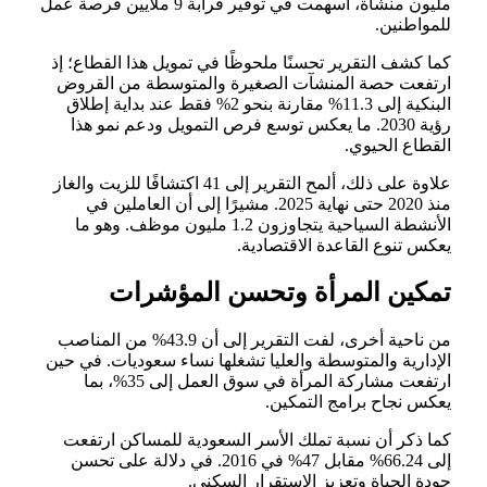
مليون منشأة، أسهمت في توفير قرابة 9 ملايين فرصة عمل
للمواطنين.
كما كشف التقرير تحسنًا ملحوظًا في تمويل هذا القطاع؛ إذ
ارتفعت حصة المنشآت الصغيرة والمتوسطة من القروض
البنكية إلى 11.3% مقارنة بنحو 2% فقط عند بداية إطلاق
رؤية 2030. ما يعكس توسع فرص التمويل ودعم نمو هذا
القطاع الحيوي.
علاوة على ذلك، ألمح التقرير إلى 41 اكتشافًا للزيت والغاز
منذ 2020 حتى نهاية 2025. مشيرًا إلى أن العاملين في
الأنشطة السياحية يتجاوزون 1.2 مليون موظف. وهو ما
يعكس تنوع القاعدة الاقتصادية.
تمكين المرأة وتحسن المؤشرات
من ناحية أخرى، لفت التقرير إلى أن 43.9% من المناصب
الإدارية والمتوسطة والعليا تشغلها نساء سعوديات. في حين
ارتفعت مشاركة المرأة في سوق العمل إلى 35%، بما
يعكس نجاح برامج التمكين.
كما ذكر أن نسبة تملك الأسر السعودية للمساكن ارتفعت
إلى 66.24% مقابل 47% في 2016. في دلالة على تحسن
جودة الحياة وتعزيز الاستقرار السكني.