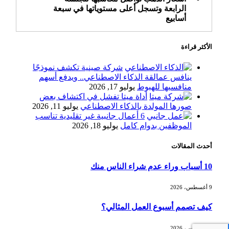
الرابعة وتسجل أعلى مستوياتها في سبعة
أسابيع
الأكثر قراءة
أسعار النفط ترتفع وسط ترقب نتائج
المحادثات بشأن مضيق هرمز
شركة صينية تكشف نموذجًا
ينافس عمالقة الذكاء الاصطناعي.. ويدفع أسهم
منافسيها للهبوط
يوليو 17, 2026
أداة ميتا تفشل في اكتشاف بعض
«طيران الرياض» يدشن أولى رحلاته إلى
صورها المولدة بالذكاء الاصطناعي
يوليو 11, 2026
مومباي ويضيف الوجهة التشغيلية الثامنة
6 أعمال جانبية غير تقليدية تناسب
الموظفين بدوام كامل
يوليو 18, 2026
أحدث المقالات
وزير الاستثمار: الموافقة على رخصة
مزاولة الأنشطة المالية عابرة الحدود
10 أسباب وراء عدم شراء الناس منك
تطوير للبيئة الاستثمارية
9 أغسطس، 2026
الذهب يسجل أعلى مستوى في أسبوعين
كيف تصمم أسبوع العمل المثالي؟
بدعم من تراجع الدولار
9 أغسطس، 2026