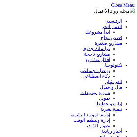
Close Menu
الرئيسية
العمل الحر
ابدأ مشروعك
قصص نجاح
مشاريع صغيرة
دراسات جدوى
مشاريع ناجحة
أفكار مشاريع
تكنولوجيا
تواصل اجتماعي
ذكاء اصطناعي
الفرنشايز
مال وأعمال
تسويق ومبيعات
تمويل
إدارة وتخطيط
تنمية بشرية
إدارة الموارد البشرية
إدارة وتنظيم الوقت
تطوير الذات
أخبار ريادية
مجتمع ريادي