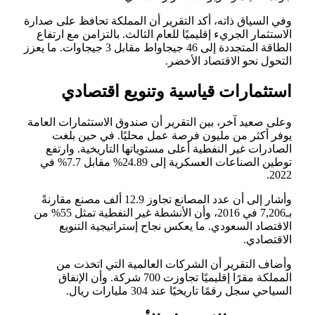
وفي السياق ذاته، أكد التقرير أن المملكة تحافظ على صدارة
الاستثمار الجريء إقليميًا للعام الثالث. بالتزامن مع ارتفاع
الطاقة المتجددة إلى 46 جيجاواط مقابل 3 جيجاوات. ما يعزز
التحول نحو الاقتصاد الأخضر.
استثمارات قياسية وتنويع اقتصادي
وعلى صعيد آخر، بين التقرير أن صندوق الاستثمارات العامة
يوفر أكثر من مليون فرصة عمل محليًا. في حين بلغت
الصادرات غير النفطية أعلى مستوياتها التاريخية. وارتفع
توطين الصناعات العسكرية إلى 24.89% مقابل 7.7% في
2022.
وأشار إلى أن عدد المصانع تجاوز 12.9 ألف مصنع مقارنةً
بـ7,206 في 2016، وأن الأنشطة غير النفطية تمثل 55% من
الاقتصاد السعودي. ما يعكس نجاح إستراتيجية التنويع
الاقتصادي.
وأضاف التقرير أن الشركات العالمية التي اتخذت من
المملكة مقرًا إقليميًا تجاوزت 700 شركة. وأن الإنفاق
السياحي سجل رقمًا تاريخيًا عند 304 مليارات ريال.