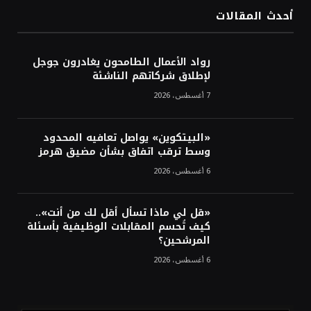
الأوسط
أحدث المقالات
أسعار النفط تواصل التراجع للجلسة الثالثة مع
ترقب تطورات الوساطة بشأن الحرب
رواد الأعمال الطامحون يغادرون جوجل
لإطلاق شركاتهم الناشئة
7 أغسطس، 2026
«البيتكوين» يواصل تعافيه المحدود
وسط ترقب اتفاق بشأن مضيق هرمز
6 أغسطس، 2026
«قل لي ماذا تسأل أقل لك من أنت»..
كيف تُحسم المقابلات الوظيفية بأسئلة
المرشحين؟
6 أغسطس، 2026