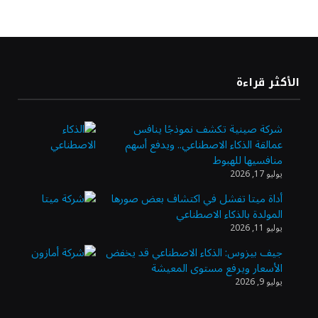
أسعار النفط ترتفع وسط ترقب نتائج المحادثات
بشأن مضيق هرمز
«طيران الرياض» يدشن أولى رحلاته إلى مومباي
الأكثر قراءة
ويضيف الوجهة التشغيلية الثامنة
شركة صينية تكشف نموذجًا ينافس
عمالقة الذكاء الاصطناعي.. ويدفع أسهم
وزير الاستثمار: الموافقة على رخصة مزاولة
منافسيها للهبوط
الأنشطة المالية عابرة الحدود تطوير للبيئة
يوليو 17, 2026
الاستثمارية
أداة ميتا تفشل في اكتشاف بعض صورها
المولدة بالذكاء الاصطناعي
الذهب يسجل أعلى مستوى في أسبوعين بدعم
يوليو 11, 2026
من تراجع الدولار
جيف بيزوس: الذكاء الاصطناعي قد يخفض
الأسعار ويرفع مستوى المعيشة
يوليو 9, 2026
الدولار الأمريكي يتراجع قرب أدنى مستوياته
في ستة أسابيع وسط تفاؤل بشأن الشرق