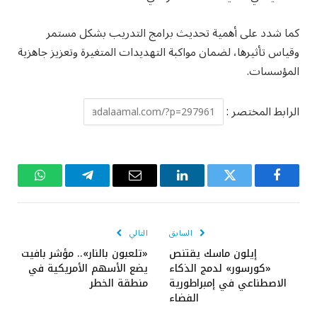
كما شدد على أهمية تحديث برامج التدريب بشكل مستمر
وقياس تأثيرها، لضمان مواكبة التهديدات المتغيرة وتعزيز جاهزية
المؤسسات.
الرابط المختصر :
فيسبوك
تويتر
لينكدإن
البريد
تيلقرام
واتساب
الإلكتروني
السابق
التالي
إيلون ماسك يقتنص
«تلعبون بالنار».. مؤشر بافيت
«كورسور» لدمج الذكاء
يضع الأسهم الأمريكية في
الاصطناعي في إمبراطورية
منطقة الخطر
الفضاء