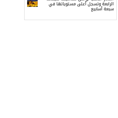
الرابعة وتسجل أعلى مستوياتها في
سبعة أسابيع
أسعار النفط ترتفع وسط ترقب نتائج
المحادثات بشأن مضيق هرمز
«طيران الرياض» يدشن أولى رحلاته إلى
مومباي ويضيف الوجهة التشغيلية
الثامنة
وزير الاستثمار: الموافقة على رخصة
مزاولة الأنشطة المالية عابرة الحدود
تطوير للبيئة الاستثمارية
الذهب يسجل أعلى مستوى في
أسبوعين بدعم من تراجع الدولار