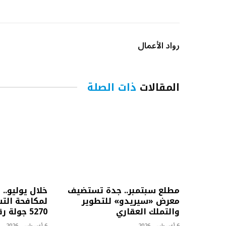
رواد الأعمال
المقالات
ذات الصلة
مطلع سبتمبر.. جدة تستضيف
خلال يوليو.. 
معرض «سيريدو» للتطوير
لمكافحة التس
والتملك العقاري
5270 جولة رقابية
6 أغسطس، 2026
6 أغسطس، 2026