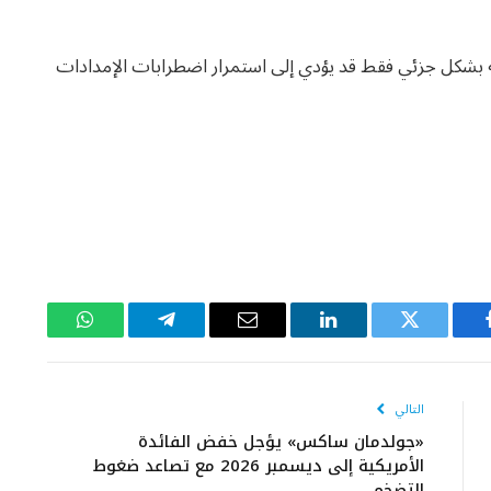
 بشكل جزئي فقط قد يؤدي إلى استمرار اضطرابات الإمدادات
يسبوك
تويتر
لينكدإن
البريد
تيلقرام
واتساب
الإلكتروني
التالي
«جولدمان ساكس» يؤجل خفض الفائدة
الأمريكية إلى ديسمبر 2026 مع تصاعد ضغوط
التضخم