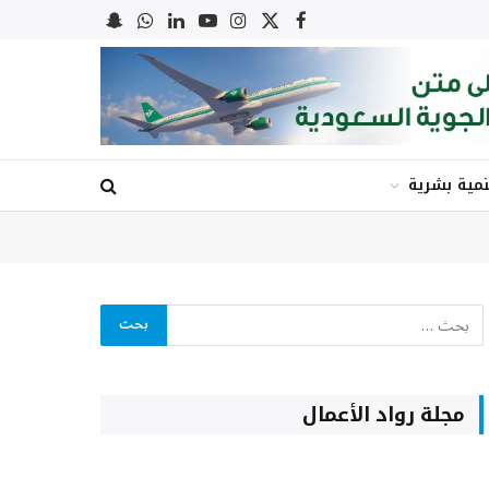
X
فيسبوك
الانستغرام
يوتيوب
لينكدإن
واتساب
Snapchat
(Twitter)
نمية بشرية
مجلة رواد الأعمال