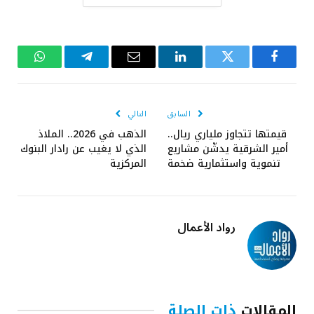
فيسبوك
تويتر
لينكدإن
البريد
تيلقرام
واتساب
الإلكتروني
السابق
التالي
قيمتها تتجاوز ملياري ريال..
الذهب في 2026.. الملاذ
أمير الشرقية يدشّن مشاريع
الذي لا يغيب عن رادار البنوك
تنموية واستثمارية ضخمة
المركزية
رواد الأعمال
المقالات
ذات الصلة