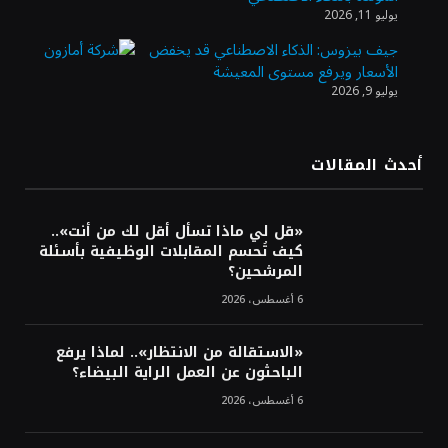
أسعار النفط تواصل التراجع للجلسة الثالثة مع
يوليو 11, 2026
ترقب تطورات الوساطة بشأن الحرب
جيف بيزوس: الذكاء الاصطناعي قد يخفض
الأسعار ويرفع مستوى المعيشة
يوليو 9, 2026
أرباح «تمكين» ترتفع إلى 28.1 مليون ريال في
الربع الثاني مدعومة بنمو قطاع الأفراد
أحدث المقالات
«تاسي» يستهل جلسة الأربعاء بارتفاع طفيف
مدعومًا بالبنوك والمواد الأساسية
«قل لي ماذا تسأل أقل لك من أنت»..
كيف تُحسم المقابلات الوظيفية بأسئلة
المرشحين؟
6 أغسطس، 2026
«الاستقالة من الانتظار».. لماذا يرفع
الباحثون عن العمل الراية البيضاء؟
6 أغسطس، 2026