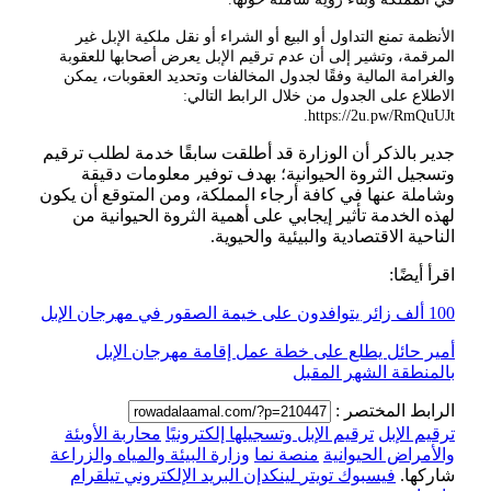
الأنظمة تمنع التداول أو البيع أو الشراء أو نقل ملكية الإبل غير
المرقمة، وتشير إلى أن عدم ترقيم الإبل يعرض أصحابها للعقوبة
والغرامة المالية وفقًا لجدول المخالفات وتحديد العقوبات، يمكن
الاطلاع على الجدول من خلال الرابط التالي:
جدير بالذكر أن الوزارة قد أطلقت سابقًا خدمة لطلب ترقيم
وتسجيل الثروة الحيوانية؛ بهدف توفير معلومات دقيقة
وشاملة عنها في كافة أرجاء المملكة، ومن المتوقع أن يكون
لهذه الخدمة تأثير إيجابي على أهمية الثروة الحيوانية من
الناحية الاقتصادية والبيئية والحيوية.
اقرأ أيضًا:
100 ألف زائر يتوافدون على خيمة الصقور في مهرجان الإبل
أمير حائل يطلع على خطة عمل إقامة مهرجان الإبل
بالمنطقة الشهر المقبل
الرابط المختصر :
ترقيم الإبل
ترقيم الإبل وتسجيلها إلكترونيًا
محاربة الأوبئة
والأمراض الحيوانية
منصة نما
وزارة البيئة والمياه والزراعة
شاركها.
فيسبوك
تويتر
لينكدإن
البريد الإلكتروني
تيلقرام