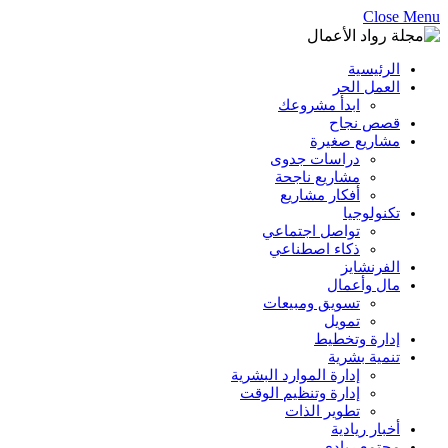
Close Menu
الرئيسية
العمل الحر
ابدأ مشروعك
قصص نجاح
مشاريع صغيرة
دراسات جدوى
مشاريع ناجحة
أفكار مشاريع
تكنولوجيا
تواصل اجتماعي
ذكاء اصطناعي
الفرنشايز
مال وأعمال
تسويق ومبيعات
تمويل
إدارة وتخطيط
تنمية بشرية
إدارة الموارد البشرية
إدارة وتنظيم الوقت
تطوير الذات
أخبار ريادية
مجتمع ريادي