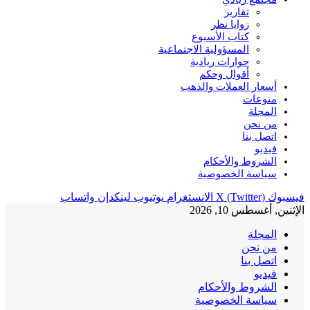
تقارير
زوايا نظر
كتاب الأسبوع
المسؤولية الاجتماعية
حوارات ريادية
أقوال وحكم
أسعار العملات والذهب
منوعات
المجلة
من نحن
اتصل بنا
فيديو
الشروط والأحكام
سياسة الخصوصية
فيسبوك
X (Twitter)
الانستغرام
يوتيوب
لينكدإن
واتساب
الإثنين, أغسطس 10, 2026
المجلة
من نحن
اتصل بنا
فيديو
الشروط والأحكام
سياسة الخصوصية