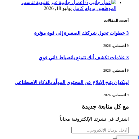
6 أعمال جانبية غير تقليدية تناسب
الموظفين بدوام كامل
يوليو 18, 2026
أحدث المقالات
أسعار الذهب تواصل مكاسبها للجلسة
الرابعة وتسجل أعلى مستوياتها في سبعة
3 خطوات تحول شركتك الصغيرة إلى قوة مؤثرة
أسابيع
9 أغسطس، 2026
أسعار النفط ترتفع وسط ترقب نتائج
3 علامات تكشف أنك تتمتع بانضباط ذاتي قوي
المحادثات بشأن مضيق هرمز
9 أغسطس، 2026
لينكدإن يتيح الإبلاغ عن المحتوى المولّد بالذكاء الاصطناعي
«طيران الرياض» يدشن أولى رحلاته إلى
مومباي ويضيف الوجهة التشغيلية الثامنة
9 أغسطس، 2026
مع كل متابعة جديدة
وزير الاستثمار: الموافقة على رخصة
اشترك في نشرتنا الإلكترونية مجاناً
مزاولة الأنشطة المالية عابرة الحدود
تطوير للبيئة الاستثمارية