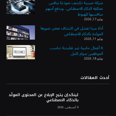
شركة صينية تكشف نموذجًا ينافس
عمالقة الذكاء الاصطناعي.. ويدفع أسهم
أسعار النفط ترتفع وسط ترقب نتائج المحادثات
منافسيها للهبوط
بشأن مضيق هرمز
يوليو 17, 2026
أداة ميتا تفشل في اكتشاف بعض صورها
المولدة بالذكاء الاصطناعي
«طيران الرياض» يدشن أولى رحلاته إلى مومباي
يوليو 11, 2026
ويضيف الوجهة التشغيلية الثامنة
6 أعمال جانبية غير تقليدية تناسب
الموظفين بدوام كامل
يوليو 18, 2026
وزير الاستثمار: الموافقة على رخصة مزاولة
الأنشطة المالية عابرة الحدود تطوير للبيئة
الاستثمارية
أحدث المقالات
الذهب يسجل أعلى مستوى في أسبوعين بدعم
من تراجع الدولار
لينكدإن يتيح الإبلاغ عن المحتوى المولّد
بالذكاء الاصطناعي
9 أغسطس، 2026