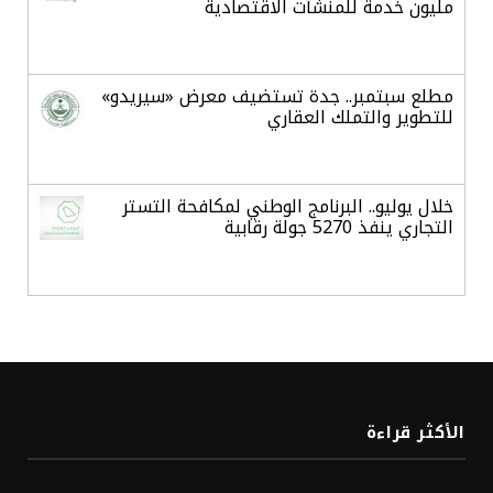
مليون خدمة للمنشآت الاقتصادية
مطلع سبتمبر.. جدة تستضيف معرض «سيريدو»
للتطوير والتملك العقاري
خلال يوليو.. البرنامج الوطني لمكافحة التستر
التجاري ينفذ 5270 جولة رقابية
الدولار الأمريكي يستقر قرب أدنى مستوياته
في ستة أسابيع
أسعار الذهب تواصل مكاسبها للجلسة الرابعة
الأكثر قراءة
وتسجل أعلى مستوياتها في سبعة أسابيع