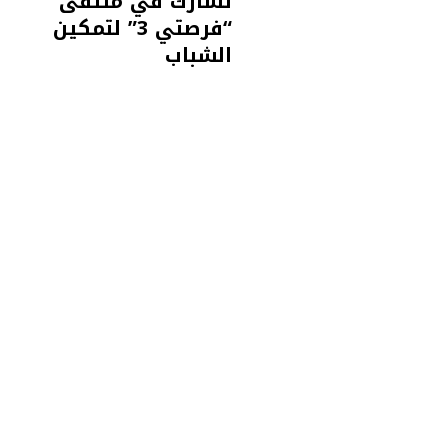
تشارك في ملتقى
“فرصتي 3” لتمكين
الشباب