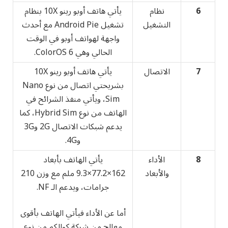
6
نظام
يأتي هاتف أوبو رينو 10X بنظام
التشغيل
تشغيل Android Pie مع أحدث
واجهة لهواتف أوبو في الوقت
الحالي وهي ColorOS 6.
7
الاتصال
يأتي هاتف أوبو رينو 10X
بشريحتي اتصال من نوع Nano
Sim، ويأتي منفذ الشرائح في
الهاتف من نوع Hybrid Sim، كما
يدعم شبكات الاتصال 2G و3G
و4G.
8
الأداء
يأتي الهاتف بأبعاد
والأبعاد
162×77.2×9.3 ملم مع وزن 210
جرامات، ويدعم الـ NF.
أما عن الأداء فيأتي الهاتف بأقوى
معالج من شركة كوالكم من نوع