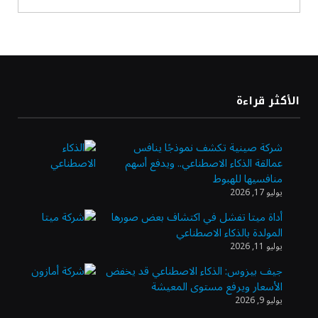
أسعار النفط ترتفع وسط ترقب نتائج المحادثات
بشأن مضيق هرمز
«طيران الرياض» يدشن أولى رحلاته إلى مومباي
الأكثر قراءة
ويضيف الوجهة التشغيلية الثامنة
شركة صينية تكشف نموذجًا ينافس
عمالقة الذكاء الاصطناعي.. ويدفع أسهم
وزير الاستثمار: الموافقة على رخصة مزاولة
منافسيها للهبوط
الأنشطة المالية عابرة الحدود تطوير للبيئة
يوليو 17, 2026
الاستثمارية
أداة ميتا تفشل في اكتشاف بعض صورها
المولدة بالذكاء الاصطناعي
الذهب يسجل أعلى مستوى في أسبوعين بدعم
يوليو 11, 2026
من تراجع الدولار
جيف بيزوس: الذكاء الاصطناعي قد يخفض
الأسعار ويرفع مستوى المعيشة
يوليو 9, 2026
الدولار الأمريكي يتراجع قرب أدنى مستوياته