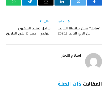
فيسبوك
تويتر
لينكدإن
البريد
تيلقرام
واتساب
الإلكتروني
السابق
التالي
“سابك” تعلن نتائجها المالية
مراحل تنفيذ المشروع
عن الربع الثالث لـ2020
الزراعي.. خطوات على الطريق
اسلام النجار
المقالات
ذات الصلة