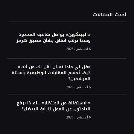
في ستة أسابيع وسط تفاؤل بشأن الشرق
الأوسط
أحدث المقالات
أسعار النفط تواصل التراجع للجلسة الثالثة مع
ترقب تطورات الوساطة بشأن الحرب
«البيتكوين» يواصل تعافيه المحدود
وسط ترقب اتفاق بشأن مضيق هرمز
6 أغسطس، 2026
«قل لي ماذا تسأل أقل لك من أنت»..
كيف تُحسم المقابلات الوظيفية بأسئلة
المرشحين؟
6 أغسطس، 2026
«الاستقالة من الانتظار».. لماذا يرفع
الباحثون عن العمل الراية البيضاء؟
6 أغسطس، 2026