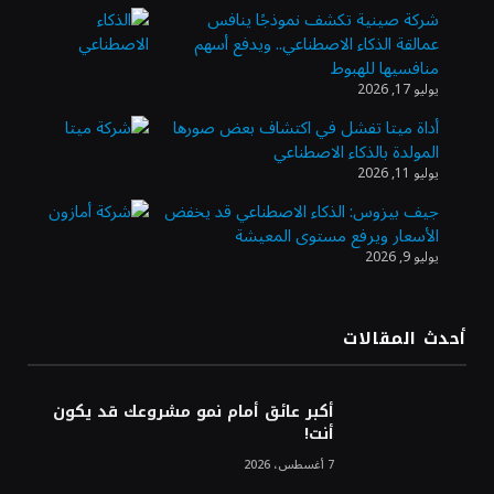
شركة صينية تكشف نموذجًا ينافس
عمالقة الذكاء الاصطناعي.. ويدفع أسهم
وزير الاستثمار: الموافقة على رخصة مزاولة
منافسيها للهبوط
الأنشطة المالية عابرة الحدود تطوير للبيئة
يوليو 17, 2026
الاستثمارية
أداة ميتا تفشل في اكتشاف بعض صورها
المولدة بالذكاء الاصطناعي
الذهب يسجل أعلى مستوى في أسبوعين بدعم
يوليو 11, 2026
من تراجع الدولار
جيف بيزوس: الذكاء الاصطناعي قد يخفض
الأسعار ويرفع مستوى المعيشة
يوليو 9, 2026
الدولار الأمريكي يتراجع قرب أدنى مستوياته
في ستة أسابيع وسط تفاؤل بشأن الشرق
الأوسط
أحدث المقالات
أسعار النفط تواصل التراجع للجلسة الثالثة مع
ترقب تطورات الوساطة بشأن الحرب
أكبر عائق أمام نمو مشروعك قد يكون
أنت!
7 أغسطس، 2026