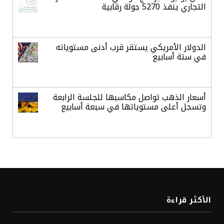
التجاري ينفذ 5270 جولة رقابية
الدولار الأمريكي يستقر قرب أدنى مستوياته
في ستة أسابيع
أسعار الذهب تواصل مكاسبها للجلسة الرابعة
وتسجل أعلى مستوياتها في سبعة أسابيع
أسعار النفط ترتفع وسط ترقب نتائج المحادثات
بشأن مضيق هرمز
«طيران الرياض» يدشن أولى رحلاته إلى مومباي
الأكثر قراءة
ويضيف الوجهة التشغيلية الثامنة