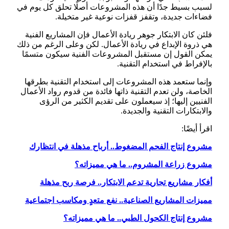
لسبب بسيط جدًا أن هذه المشروعات أصلًا تحلق كل يوم في
فضاءات جديدة، وتقفز قفزات نوعية غير متخيلة.
فلئن كان الابتكار جوهر ريادة الأعمال فإن المشاريع الفنية
هي ذروة الإبداع في ريادة الأعمال. لكن وعلى الرغم من ذلك
يمكن القول إن مستقبل المشروعات الفنية سيكون متسمًا
بالإفراط في استخدام التقنية.
وإنما ستعمد هذه المشروعات إلى استخدام التقنية بطرقها
الخاصة، ولن تعدم التقنية ذاتها فائدة من قدوم رواد الأعمال
الفنيين إليها؛ إذ سيعملون على تقديم الكثير من الرؤى
والابتكارات التقنية والجديدة.
اقرأ أيضًا:
مشروع إنتاج الفحم المضغوط.. أرباح مذهلة في انتظارك
مشروع زراعة المشروم.. ما هي مميزاته؟
أفكار مشاريع تجارية تدعم الابتكار.. فرصة ربح مذهلة
مميزات المشاريع الصناعية.. نفع متعدٍ ومكاسب اجتماعية
مشروع إنتاج الكحول الطبي.. ما هي مميزاته؟