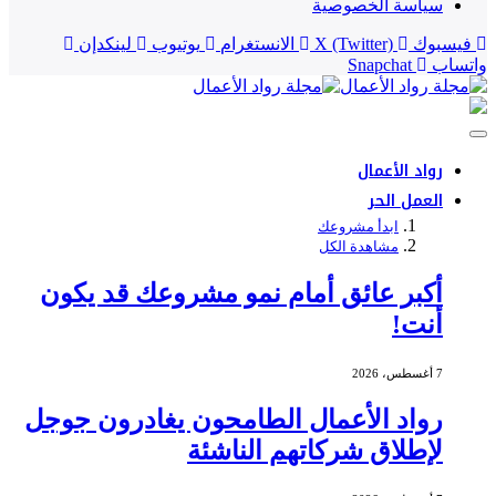
سياسة الخصوصية
فيسبوك
X (Twitter)
الانستغرام
يوتيوب
لينكدإن
واتساب
Snapchat
رواد الأعمال
العمل الحر
ابدأ مشروعك
مشاهدة الكل
أكبر عائق أمام نمو مشروعك قد يكون
أنت!
7 أغسطس، 2026
رواد الأعمال الطامحون يغادرون جوجل
لإطلاق شركاتهم الناشئة