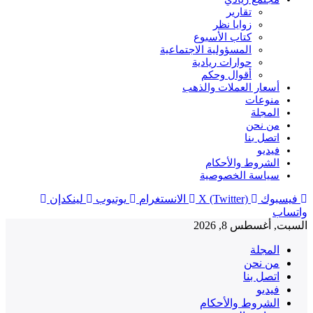
تقارير
زوايا نظر
كتاب الأسبوع
المسؤولية الاجتماعية
حوارات ريادية
أقوال وحكم
أسعار العملات والذهب
منوعات
المجلة
من نحن
اتصل بنا
فيديو
الشروط والأحكام
سياسة الخصوصية
فيسبوك
X (Twitter)
الانستغرام
يوتيوب
لينكدإن
واتساب
السبت, أغسطس 8, 2026
المجلة
من نحن
اتصل بنا
فيديو
الشروط والأحكام