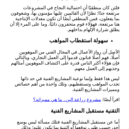
فلئن كان منطقيًا أن احتمالية النجاح في المشروعات
مرتفعة جدًا؛ نظرًا لأن القائمين عليها مؤمنون بها، وشغوفون
بما يفعلون، فمن المنطقي أيضًا أن تكون معدلات الإنتاجية
هنا مرتفعة، فهؤلاء قوم متحفزون ذاتيًا، وما على المرء إلا أن
يطلق شرارة الإلهام بداخلهم.
سهولة استقطاب المواهب
الأصل أن رواد الأعمال في المجال الفني من الموهوبين
أصلًا، فهم أصلًا فنانون قدموا إلى العمل التجاري، وبالتالي
فإن هؤلاء أكثر الناس قدرة على اكتشاف الموهوبين أمثالهم
وجذبهم إلى العمل معهم.
ليس هذا فقط وإنما نوعية المشاريع الفنية في حد ذاتها
تجذب المواهب وتستقطبهم، وتلك واحدة من أهم خصائص
ومميزات المشاريع الفنية.
اقرأ أيضًا:
مشروع زراعة البن.. ما هي مميزاته؟
التقنية مستقبل المشاريع الفنية
أما عن مستقبل المشاريع الفنية فتلك مسألة ليس بوسع
أحد، حسب ظني، توقعها أو التنبؤ بما تكون عليه؛ وذلك