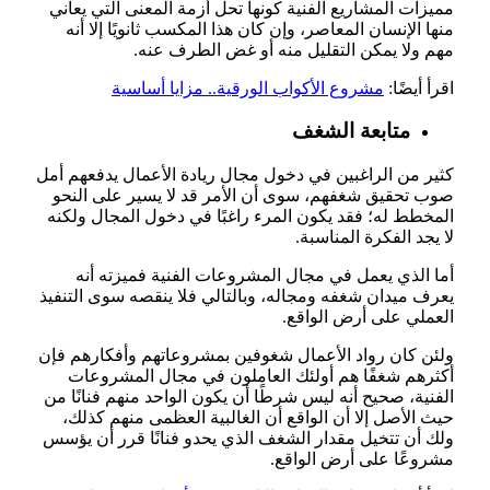
مميزات المشاريع الفنية كونها تحل أزمة المعنى التي يعاني
منها الإنسان المعاصر، وإن كان هذا المكسب ثانويًا إلا أنه
مهم ولا يمكن التقليل منه أو غض الطرف عنه.
اقرأ أيضًا:
مشروع الأكواب الورقية.. مزايا أساسية
متابعة الشغف
كثير من الراغبين في دخول مجال ريادة الأعمال يدفعهم أمل
صوب تحقيق شغفهم، سوى أن الأمر قد لا يسير على النحو
المخطط له؛ فقد يكون المرء راغبًا في دخول المجال ولكنه
لا يجد الفكرة المناسبة.
أما الذي يعمل في مجال المشروعات الفنية فميزته أنه
يعرف ميدان شغفه ومجاله، وبالتالي فلا ينقصه سوى التنفيذ
العملي على أرض الواقع.
ولئن كان رواد الأعمال شغوفين بمشروعاتهم وأفكارهم فإن
أكثرهم شغفًا هم أولئك العاملون في مجال المشروعات
الفنية، صحيح أنه ليس شرطًا أن يكون الواحد منهم فنانًا من
حيث الأصل إلا أن الواقع أن الغالبية العظمى منهم كذلك،
ولك أن تتخيل مقدار الشغف الذي يحدو فنانًا قرر أن يؤسس
مشروعًا على أرض الواقع.