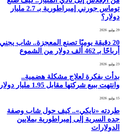
من الإفلاس إلى نادي المليار.. كيف صنع
توماس جورني إمبراطورية بـ 2.7 مليار
دولار؟
29 يوليو، 2026
20 دقيقة يوميًا تصنع المعجزة.. شاب يجني
أرباحًا بـ 462 ألف دولار من الشموع
23 يوليو، 2026
بدأت بفكرة لعلاج مشكلة هضمية..
وانتهت ببيع شركتها مقابل 1.95 مليار دولار
15 يوليو، 2026
طردته «نايكي».. كيف حول شاب وصفة
جده السرية إلى إمبراطورية بملايين
الدولارات