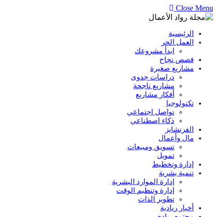
Close Menu
الرئيسية
العمل الحر
ابدأ مشروعك
قصص نجاح
مشاريع صغيرة
دراسات جدوى
مشاريع ناجحة
أفكار مشاريع
تكنولوجيا
تواصل اجتماعي
ذكاء اصطناعي
الفرنشايز
مال وأعمال
تسويق ومبيعات
تمويل
إدارة وتخطيط
تنمية بشرية
إدارة الموارد البشرية
إدارة وتنظيم الوقت
تطوير الذات
أخبار ريادية
مجتمع ريادي