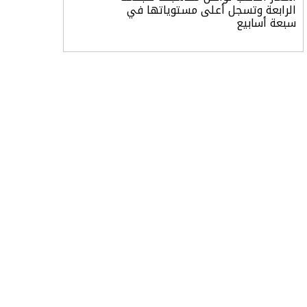
الرابعة وتسجل أعلى مستوياتها في
سبعة أسابيع
أسعار النفط ترتفع وسط ترقب نتائج
المحادثات بشأن مضيق هرمز
«طيران الرياض» يدشن أولى رحلاته إلى
مومباي ويضيف الوجهة التشغيلية
الثامنة
وزير الاستثمار: الموافقة على رخصة
مزاولة الأنشطة المالية عابرة الحدود
تطوير للبيئة الاستثمارية
الذهب يسجل أعلى مستوى في
أسبوعين بدعم من تراجع الدولار