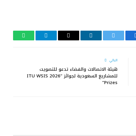
يسبوك
تويتر
لينكدإن
البريد
تيلقرام
واتساب
الإلكتروني
التالي
هيئة الاتصالات والفضاء تدعو للتصويت
للمشاريع السعودية لجوائز “2026 ITU WSIS
Prizes”