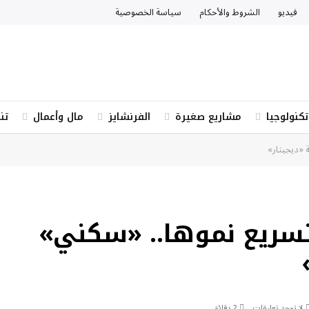
فيديو
الشروط والأحكام
سياسة الخصوصية
تكنولوجيا
مشاريع صغيرة
الفرنشايز
مال وأعمال
تن
 «ديجيتار»
سريع نموها.. «سكني»
لا توجد تعليقات
2 دقائق