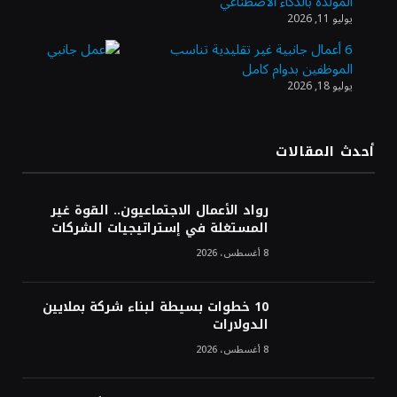
المولدة بالذكاء الاصطناعي
الذهب يسجل أعلى مستوى في أسبوعين بدعم
يوليو 11, 2026
من تراجع الدولار
6 أعمال جانبية غير تقليدية تناسب
الموظفين بدوام كامل
يوليو 18, 2026
الدولار الأمريكي يتراجع قرب أدنى مستوياته
في ستة أسابيع وسط تفاؤل بشأن الشرق
الأوسط
أحدث المقالات
أسعار النفط تواصل التراجع للجلسة الثالثة مع
ترقب تطورات الوساطة بشأن الحرب
رواد الأعمال الاجتماعيون.. القوة غير
المستغلة في إستراتيجيات الشركات
8 أغسطس، 2026
10 خطوات بسيطة لبناء شركة بملايين
الدولارات
8 أغسطس، 2026