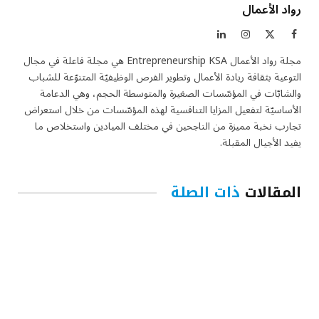
رواد الأعمال
فيسبوك
X
الانستغرام
لينكدإن
(Twitter)
مجلة رواد الأعمال Entrepreneurship KSA هي مجلة فاعلة في مجال
التوعية بثقافة ريادة الأعمال وتطوير الفرص الوظيفيّة المتنوّعة للشباب
والشابّات في المؤسّسات الصغيرة والمتوسطة الحجم، وهي الدعامة
الأساسيّة لتفعيل المزايا التنافسية لهذه المؤسّسات من خلال استعراض
تجارب نخبة مميزة من الناجحين في مختلف الميادين واستخلاص ما
يفيد الأجيال المقبلة.
المقالات
ذات الصلة