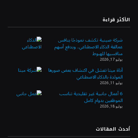
«طيران الرياض» يدشن أولى رحلاته إلى مومباي
الأكثر قراءة
ويضيف الوجهة التشغيلية الثامنة
شركة صينية تكشف نموذجًا ينافس
عمالقة الذكاء الاصطناعي.. ويدفع أسهم
وزير الاستثمار: الموافقة على رخصة مزاولة
منافسيها للهبوط
الأنشطة المالية عابرة الحدود تطوير للبيئة
يوليو 17, 2026
الاستثمارية
أداة ميتا تفشل في اكتشاف بعض صورها
المولدة بالذكاء الاصطناعي
الذهب يسجل أعلى مستوى في أسبوعين بدعم
يوليو 11, 2026
من تراجع الدولار
6 أعمال جانبية غير تقليدية تناسب
الموظفين بدوام كامل
يوليو 18, 2026
الدولار الأمريكي يتراجع قرب أدنى مستوياته
في ستة أسابيع وسط تفاؤل بشأن الشرق
الأوسط
أحدث المقالات