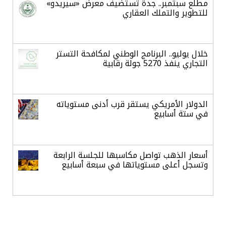
مطلع سبتمبر.. جدة تستضيف معرض «سيريدو»
للتطوير والتملك العقاري
خلال يوليو.. البرنامج الوطني لمكافحة التستر
التجاري ينفذ 5270 جولة رقابية
الدولار الأمريكي يستقر قرب أدنى مستوياته
في ستة أسابيع
أسعار الذهب تواصل مكاسبها للجلسة الرابعة
وتسجل أعلى مستوياتها في سبعة أسابيع
أسعار النفط ترتفع وسط ترقب نتائج المحادثات
بشأن مضيق هرمز