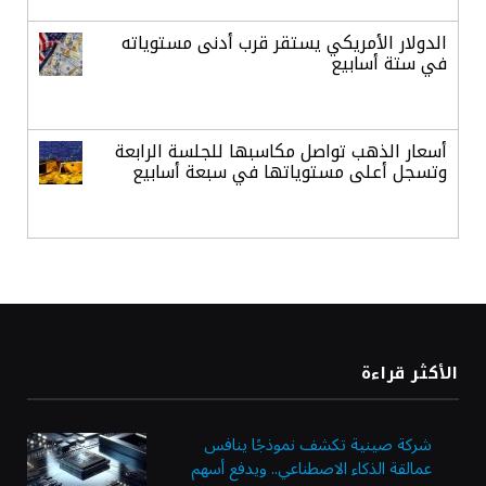
الدولار الأمريكي يستقر قرب أدنى مستوياته
في ستة أسابيع
أسعار الذهب تواصل مكاسبها للجلسة الرابعة
وتسجل أعلى مستوياتها في سبعة أسابيع
أسعار النفط ترتفع وسط ترقب نتائج المحادثات
بشأن مضيق هرمز
«طيران الرياض» يدشن أولى رحلاته إلى مومباي
الأكثر قراءة
ويضيف الوجهة التشغيلية الثامنة
شركة صينية تكشف نموذجًا ينافس
عمالقة الذكاء الاصطناعي.. ويدفع أسهم
وزير الاستثمار: الموافقة على رخصة مزاولة