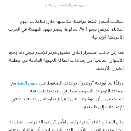
صورة تعبيرية (المصدر: انفاتو)
سجّلت أسعار النفط مواصلة مكاسبها خلال تعاملات اليوم
الثلاثاء، لترتفع بنحو 1 %، مدفوعة بتعثر جهود التهدئة في الحرب
الأمريكية الإيرانية،
هذا إلى جانب استمرار إغلاق مضيق هرمز الإستراتيجي؛ ما يحرم
الأسواق العالمية من إمدادات الطاقة الحيوية القادمة من منطقة
الشرق الأوسط.
ووفقًا لما أوردته “رويترز”، تزايدت الضغوط على
سوق النفط
مع
تصاعد التوترات الجيوسياسية. في وقت يترقب فيه
المستثمرون أي مؤشرات على انفراج دبلوماسي قد يعيد تدفق
الإمدادات إلى طبيعتها.
وفي السياق ذاته، أبدى الرئيس الأمريكي دونالد ترامب استياءه
من المقترح الإيراني الأخير، الذي اشترط إرجاء أي نقاشات تتعلق