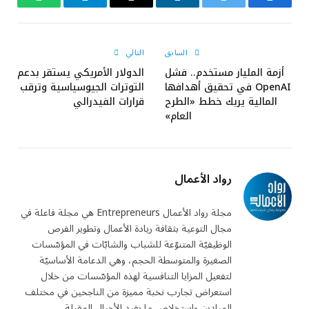
فيسبوك
تويتر
لينكدإن
البريد
تيلقرام
واتساب
الإلكتروني
السابق
التالي
أزمة المليار مستخدم.. فشل
الدولار الأمريكي يستقر بدعم
OpenAI في تحقيق أهدافها
التوترات الجيوسياسية وترقب
المالية يربك خطط «الطرح
قرارات الفيدرالي
العام»
رواد الأعمال
مجلة رواد الأعمال Entrepreneurs هي مجلة فاعلة في
مجال التوعية بثقافة ريادة الأعمال وتطوير الفرص
الوظيفيّة المتنوّعة للشباب والشابّات في المؤسّسات
الصغيرة والمتوسطة الحجم، وهي الدعامة الأساسيّة
لتفعيل المزايا التنافسية لهذه المؤسّسات من خلال
استعراض تجارب نخبة مميزة من الناجحين في مختلف
الميادين واستخلاص ما يفيد الأجيال المقبلة.