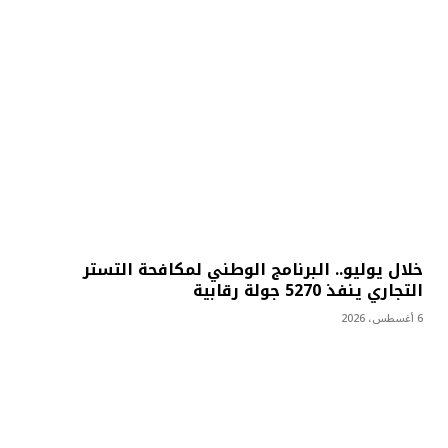
خلال يوليو.. البرنامج الوطني لمكافحة التستر
التجاري ينفذ 5270 جولة رقابية
6 أغسطس، 2026