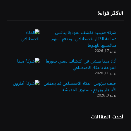
«طيران الرياض» يدشن أولى رحلاته إلى مومباي
الأكثر قراءة
ويضيف الوجهة التشغيلية الثامنة
شركة صينية تكشف نموذجًا ينافس
عمالقة الذكاء الاصطناعي.. ويدفع أسهم
وزير الاستثمار: الموافقة على رخصة مزاولة
منافسيها للهبوط
الأنشطة المالية عابرة الحدود تطوير للبيئة
يوليو 17, 2026
الاستثمارية
أداة ميتا تفشل في اكتشاف بعض صورها
المولدة بالذكاء الاصطناعي
الذهب يسجل أعلى مستوى في أسبوعين بدعم
يوليو 11, 2026
من تراجع الدولار
جيف بيزوس: الذكاء الاصطناعي قد يخفض
الأسعار ويرفع مستوى المعيشة
يوليو 9, 2026
الدولار الأمريكي يتراجع قرب أدنى مستوياته
في ستة أسابيع وسط تفاؤل بشأن الشرق
الأوسط
أحدث المقالات
أسعار النفط تواصل التراجع للجلسة الثالثة مع