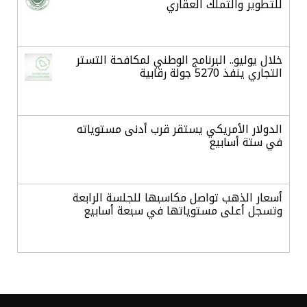
للتطوير والتملك العقاري
خلال يوليو.. البرنامج الوطني لمكافحة التستر
التجاري ينفذ 5270 جولة رقابية
الدولار الأمريكي يستقر قرب أدنى مستوياته
في ستة أسابيع
أسعار الذهب تواصل مكاسبها للجلسة الرابعة
وتسجل أعلى مستوياتها في سبعة أسابيع
أسعار النفط ترتفع وسط ترقب نتائج المحادثات
بشأن مضيق هرمز