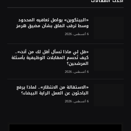
أحدث المقالات
أسعار النفط تواصل التراجع للجلسة الثالثة مع
ترقب تطورات الوساطة بشأن الحرب
«البيتكوين» يواصل تعافيه المحدود
وسط ترقب اتفاق بشأن مضيق هرمز
6 أغسطس، 2026
«قل لي ماذا تسأل أقل لك من أنت»..
كيف تُحسم المقابلات الوظيفية بأسئلة
المرشحين؟
6 أغسطس، 2026
«الاستقالة من الانتظار».. لماذا يرفع
الباحثون عن العمل الراية البيضاء؟
6 أغسطس، 2026