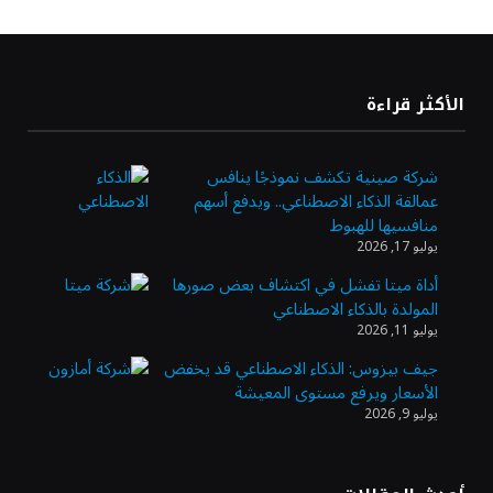
بشأن مضيق هرمز
«طيران الرياض» يدشن أولى رحلاته إلى مومباي
الأكثر قراءة
ويضيف الوجهة التشغيلية الثامنة
شركة صينية تكشف نموذجًا ينافس
عمالقة الذكاء الاصطناعي.. ويدفع أسهم
وزير الاستثمار: الموافقة على رخصة مزاولة
منافسيها للهبوط
الأنشطة المالية عابرة الحدود تطوير للبيئة
يوليو 17, 2026
الاستثمارية
أداة ميتا تفشل في اكتشاف بعض صورها
المولدة بالذكاء الاصطناعي
الذهب يسجل أعلى مستوى في أسبوعين بدعم
يوليو 11, 2026
من تراجع الدولار
جيف بيزوس: الذكاء الاصطناعي قد يخفض
الأسعار ويرفع مستوى المعيشة
يوليو 9, 2026
الدولار الأمريكي يتراجع قرب أدنى مستوياته
في ستة أسابيع وسط تفاؤل بشأن الشرق
الأوسط