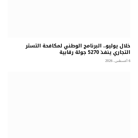
خلال يوليو.. البرنامج الوطني لمكافحة التستر
التجاري ينفذ 5270 جولة رقابية
6 أغسطس، 2026