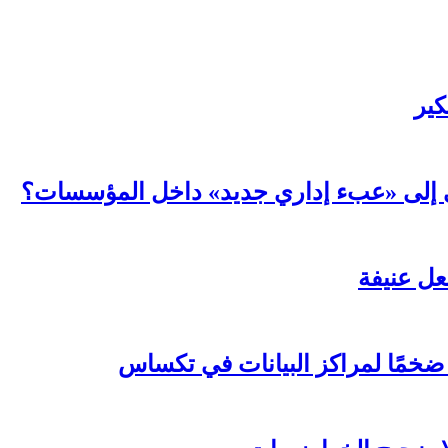
كير
عي إلى «عبء إداري جديد» داخل المؤسسات؟