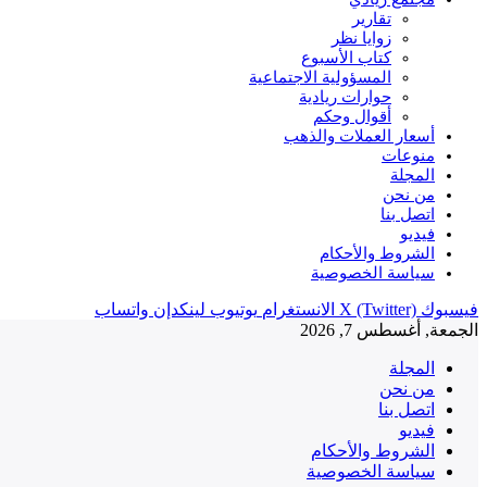
تقارير
زوايا نظر
كتاب الأسبوع
المسؤولية الاجتماعية
حوارات ريادية
أقوال وحكم
أسعار العملات والذهب
منوعات
المجلة
من نحن
اتصل بنا
فيديو
الشروط والأحكام
سياسة الخصوصية
فيسبوك
X (Twitter)
الانستغرام
يوتيوب
لينكدإن
واتساب
الجمعة, أغسطس 7, 2026
المجلة
من نحن
اتصل بنا
فيديو
الشروط والأحكام
سياسة الخصوصية