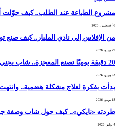
مشروع الطباعة عند الطلب.. كيف حوّلت أم عاملة م
6 أغسطس، 2026
من الإفلاس إلى نادي المليار.. كيف صنع توماس جورني
29 يوليو، 2026
20 دقيقة يوميًا تصنع المعجزة.. شاب يجني أرباحًا بـ 462 ألف دولار من الشموع
23 يوليو، 2026
بدأت بفكرة لعلاج مشكلة هضمية.. وانتهت ببيع شركتها 
15 يوليو، 2026
طردته «نايكي».. كيف حول شاب وصفة جده 
4 يوليو، 2026