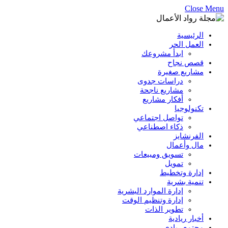
Close Menu
الرئيسية
العمل الحر
ابدأ مشروعك
قصص نجاح
مشاريع صغيرة
دراسات جدوى
مشاريع ناجحة
أفكار مشاريع
تكنولوجيا
تواصل اجتماعي
ذكاء اصطناعي
الفرنشايز
مال وأعمال
تسويق ومبيعات
تمويل
إدارة وتخطيط
تنمية بشرية
إدارة الموارد البشرية
إدارة وتنظيم الوقت
تطوير الذات
أخبار ريادية
مجتمع ريادي