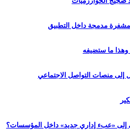
لا ضجيج الخوارزميات
مشفرة مدمجة داخل التطبيق
 وهذا ما ستضيفه
ال إلى منصات التواصل الاجتماعي
كير
عي إلى «عبء إداري جديد» داخل المؤسسات؟