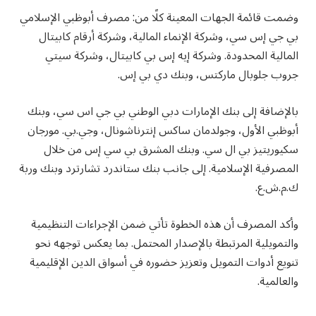
وضمت قائمة الجهات المعينة كلًا من: مصرف أبوظبي الإسلامي
بي جي إس سي، وشركة الإنماء المالية، وشركة أرقام كابيتال
المالية المحدودة. وشركة إيه إس بي كابيتال، وشركة سيتي
جروب جلوبال ماركتس، وبنك دي بي إس.
بالإضافة إلى بنك الإمارات دبي الوطني بي جي اس سي، وبنك
أبوظبي الأول، وجولدمان ساكس إنترناشونال، وجي.بي. مورجان
سكيوريتيز بي ال سي. وبنك المشرق بي سي إس من خلال
المصرفية الإسلامية. إلى جانب بنك ستاندرد تشارترد وبنك وربة
ك.م.ش.ع.
وأكد المصرف أن هذه الخطوة تأتي ضمن الإجراءات التنظيمية
والتمويلية المرتبطة بالإصدار المحتمل. بما يعكس توجهه نحو
تنويع أدوات التمويل وتعزيز حضوره في أسواق الدين الإقليمية
والعالمية.