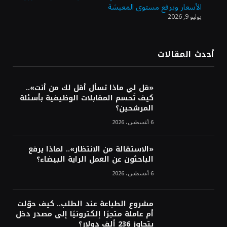
الأسعار ويرفع مستوى المعيشة
يوليو 9, 2026
أرباح «تمكين» ترتفع إلى 28.1 مليون ريال في
الربع الثاني مدعومة بنمو قطاع الأفراد
أحدث المقالات
«تاسي» يستهل جلسة الأربعاء بارتفاع طفيف
مدعومًا بالبنوك والمواد الأساسية
«قل لي ماذا تسأل أقل لك من أنت»..
كيف تُحسم المقابلات الوظيفية بأسئلة
المرشحين؟
6 أغسطس، 2026
«الاستقالة من الانتظار».. لماذا يرفع
الباحثون عن العمل الراية البيضاء؟
6 أغسطس، 2026
مشروع الطباعة عند الطلب.. كيف حوّلت
أم عاملة متجرًا إلكترونيًا إلى مصدر دخل
يتجاوز 236 ألف دولار؟