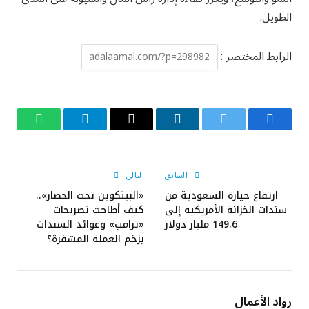
الطويل.
الرابط المختصر :
فيسبوك
تويتر
لينكدإن
البريد
تيلقرام
واتساب
الإلكتروني
السابق
التالي
ارتفاع حيازة السعودية من
«البيتكوين تحت الحصار»..
سندات الخزانة الأمريكية إلى
كيف أطاحت تصريحات
149.6 مليار دولار
«ترامب» وعوائد السندات
بزخم العملة المشفرة؟
رواد الأعمال