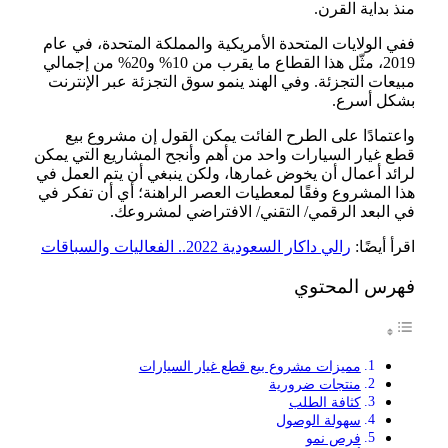
منذ بداية القرن.
ففي الولايات المتحدة الأمريكية والمملكة المتحدة، في عام
2019، مثّل هذا القطاع ما يقرب من 10% و20% من إجمالي
مبيعات التجزئة. وفي الهند ينمو سوق التجزئة عبر الإنترنت
بشكل أسرع.
واعتمادًا على الطرح الفائت يمكن القول إن مشروع بيع
قطع غيار السيارات واحد من أهم وأنجح المشاريع التي يمكن
لرائد أعمال أن يخوض غمارها، ولكن ينبغي أن يتم العمل في
هذا المشروع وفقًا لمعطيات العصر الراهنة؛ أي أن تفكر في
في البعد الرقمي/ التقني/ الافتراضي لمشروعك.
اقرأ أيضًا:
رالي داكار السعودية 2022.. الفعاليات والسباقات
فهرس المحتوي
مميزات مشروع بيع قطع غيار السيارات
منتجات ضرورية
كثافة الطلب
سهولة الوصول
فرص نمو