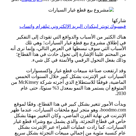
شاركها
فيسبوك
تويتر
لينكدإن
البريد الإلكتروني
تيلقرام
واتساب
هناك الكثير من الأسباب والدوافع التي تقودك إلى التفكير
في إطلاق مشروع بيع قطع غيار السيارات؛ وهي تلك
الأسباب التي سوف نبسطها في العرض التالي، وإنما نرى أنه
من المحتم علينا الإشارة إلى تحول حادث في هذا القطاع؛
وذلك بفعل التحول الرقمي والأتمتة في كل شيء.
وقد ارتفعت صناعة مبيعات قطع غيار وإكسسوارات
السيارات عبر الإنترنت بشكل كبير خلال السنوات الخمس
الماضية، فوفقًا للاستطلاع الذي أجرته شركة McKinsey من
المتوقع أن يستمر هذا النمو بمعدل 3% سنويًا، حتى عام
2030.
وبدأت الأمور تتغير بشكل كبير في هذا القطاع، وفقًا لموقع
boodmo.com، وهو متجر لبيع ملحقات السيارات، عندما ظهر
الإنترنت في نهاية القرن الماضي، وكان التغيير مهمًا بشكل
خاص في قطاع التجزئة، والذي يشمل بيع وشراء قطع غيار
السيارات، كما زادت عمليات الشراء عبر الإنترنت بشكل
عام كنسبة مئوية من إجمالي مبيعات التجزئة بشكل سريع