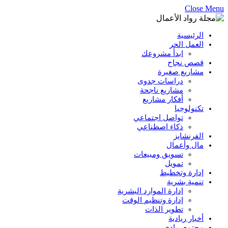
Close Menu
الرئيسية
العمل الحر
ابدأ مشروعك
قصص نجاح
مشاريع صغيرة
دراسات جدوى
مشاريع ناجحة
أفكار مشاريع
تكنولوجيا
تواصل اجتماعي
ذكاء اصطناعي
الفرنشايز
مال وأعمال
تسويق ومبيعات
تمويل
إدارة وتخطيط
تنمية بشرية
إدارة الموارد البشرية
إدارة وتنظيم الوقت
تطوير الذات
أخبار ريادية
مجتمع ريادي