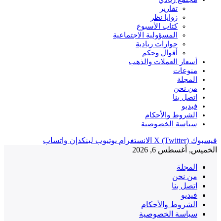
تقارير
زوايا نظر
كتاب الأسبوع
المسؤولية الاجتماعية
حوارات ريادية
أقوال وحكم
أسعار العملات والذهب
منوعات
المجلة
من نحن
اتصل بنا
فيديو
الشروط والأحكام
سياسة الخصوصية
فيسبوك
X (Twitter)
الانستغرام
يوتيوب
لينكدإن
واتساب
الخميس, أغسطس 6, 2026
المجلة
من نحن
اتصل بنا
فيديو
الشروط والأحكام
سياسة الخصوصية