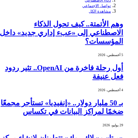
ذكاء الاصطناعي
تواصل الاجتماعي
مشاهدة الكل
وهم الأتمتة.. كيف تحول الذكاء
الاصطناعي إلى «عبء إداري جديد» داخل
المؤسسات؟
5 أغسطس، 2026
أول رحلة فاخرة من OpenAI.. تثير ردود
فعل عنيفة
4 أغسطس، 2026
بـ 50 مليار دولار.. «إنفيديا» تستأجر مجمعًا
ضخمًا لمراكز البيانات في تكساس
29 يوليو، 2026
«ميتا» و«بلاك روك» تتعاونان لإنشاء مركز