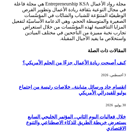
مجلة رواد الأعمال Entrepreneurship KSA هي مجلة فاعلة
في مجال التوعية بثقافة ريادة الأعمال وتطوير الفرص
الوظيفيّة المتنوّعة للشباب والشابّات في المؤسّسات
الصغيرة والمتوسطة الحجم، وهي الدعامة الأساسيّة لتفعيل
المزايا التنافسية لهذه المؤسّسات من خلال استعراض
تجارب نخبة مميزة من الناجحين في مختلف الميادين
واستخلاص ما يفيد الأجيال المقبلة.
المقالات
ذات الصلة
كيف أصبحت ريادة الأعمال جزءًا من الحلم الأمريكي؟
3 أغسطس، 2026
انقسام حاد ورسائل متباينة.. خلاصات رئيسة من اجتماع
يوليو للفيدرالي الأمريكي
30 يوليو، 2026
خلال فعاليات اليوم الثاني.. المؤتمر الخليجي السابع
يستعرض خريطة الطريق للذكاء الاصطناعي والتنوع
الاقتصادي