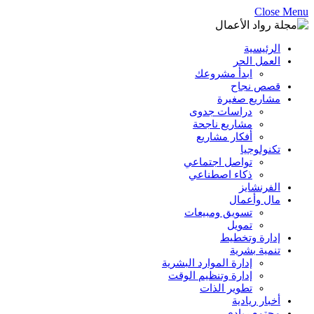
Close Menu
الرئيسية
العمل الحر
ابدأ مشروعك
قصص نجاح
مشاريع صغيرة
دراسات جدوى
مشاريع ناجحة
أفكار مشاريع
تكنولوجيا
تواصل اجتماعي
ذكاء اصطناعي
الفرنشايز
مال وأعمال
تسويق ومبيعات
تمويل
إدارة وتخطيط
تنمية بشرية
إدارة الموارد البشرية
إدارة وتنظيم الوقت
تطوير الذات
أخبار ريادية
مجتمع ريادي