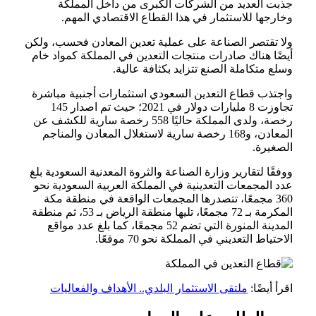
جذبت العديد من الشركات الكبرى من داخل المملكة
وخارجها للاستثمار في هذا القطاع الاقتصادي المهم.
ولا تقتصر الصناعة على عملية تعدين المعادن فحسب، ولكن
أيضًا هناك صادرات منتجات التعدين في المملكة كمواد خام
وسلع متكاملة الصنع تتزايد بكثافة عالية.
واجتذب قطاع التعدين السعودي استثمارات أجنبية مباشرة
تجاوزت 8 مليارات دولار في 2021؛ حيث تم اصدار 145
رخصة، ولدى المملكة حاليًا 558 رخصة سارية للكشف عن
المعادن، و168 رخصة سارية لاستغلال المعادن والمناجم
الصغيرة.
ووفقًا لتقارير وزارة الصناعة والثروة المعدنية السعودية بلغ
عدد المجمعات التعدينية في المملكة العربية السعودية نحو
360 مجمعًا، تتصدرها المجمعات الواقعة في منطقة مكة
المكرمة بـ 72 مجمعًا، تليها منطقة الرياض بـ 53، ثم منطقة
المدينة المنورة التي تضم 52 مجمعًا، كما بلغ عدد مواقع
الاحتياط التعديني في المملكة نحو 70 موقعًا.
اقرأ أيضًا:
ملتقى الاستثمار البلدي.. الأهداف والفعاليات