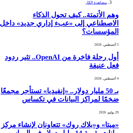
مشاهدة الكل
وهم الأتمتة.. كيف تحول الذكاء
الاصطناعي إلى «عبء إداري جديد» داخل
المؤسسات؟
5 أغسطس، 2026
أول رحلة فاخرة من OpenAI.. تثير ردود
فعل عنيفة
4 أغسطس، 2026
بـ 50 مليار دولار.. «إنفيديا» تستأجر مجمعًا
ضخمًا لمراكز البيانات في تكساس
29 يوليو، 2026
«ميتا» و«بلاك روك» تتعاونان لإنشاء مركز
بيانات بقيمة 14 مليار دولار في إل باسو