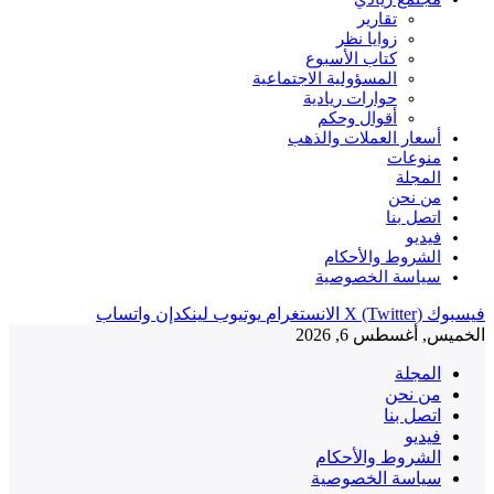
تقارير
زوايا نظر
كتاب الأسبوع
المسؤولية الاجتماعية
حوارات ريادية
أقوال وحكم
أسعار العملات والذهب
منوعات
المجلة
من نحن
اتصل بنا
فيديو
الشروط والأحكام
سياسة الخصوصية
فيسبوك
X (Twitter)
الانستغرام
يوتيوب
لينكدإن
واتساب
الخميس, أغسطس 6, 2026
المجلة
من نحن
اتصل بنا
فيديو
الشروط والأحكام
سياسة الخصوصية