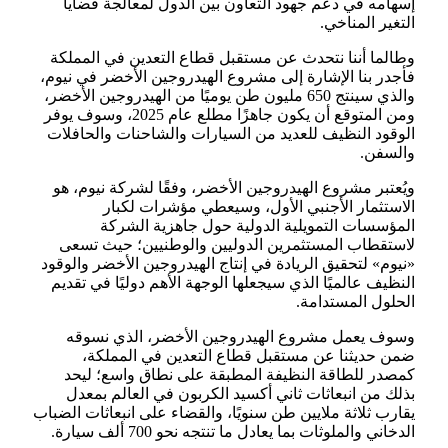
إسهامه في دعم جهود التعاون بين الدول لمعالجة قضايا
التغير المناخي.
وطالما أننا نتحدث عن مستقبل قطاع التعدين في المملكة
فأجدر بنا الإشارة إلى مشروع الهيدروجين الأخضر في نيوم،
والذي سينتج 650 مليون طن يوميًا من الهيدروجين الأخضر،
ومن المتوقع أن يكون جاهزًا مطلع عام 2025، وسوف يوفر
الوقود النظيف للعديد من السيارات والشاحنات والحافلات
والسفن.
ويُعتبر مشروع الهيدروجين الأخضر، وفقًا لشركة نيوم، هو
الاستثمار الأجنبي الأول، وسيعطي مؤشرات لكبار
المؤسسات التمويلية الدولية حول جاهزية الشركة
لاستقطاب المستثمرين الدوليين والوطنيين؛ حيث تسعى
«نيوم» لتحقيق الريادة في إنتاج الهيدروجين الأخضر والوقود
النظيف عالميًا الذي سيجعلها الوجهة الأهم دوليًا في تقديم
الحلول المستدامة.
وسوف يعمل مشروع الهيدروجين الأخضر، الذي نسوقه
ضمن حديثنا عن مستقبل قطاع التعدين في المملكة،
كمصدر للطاقة النظيفة المطبقة على نطاق واسع؛ ليحد
بذلك من انبعاثات ثاني أكسيد الكربون في العالم بمعدل
يقارب ثلاثة ملايين طن سنويًا، والقضاء على انبعاثات الضباب
الدخاني والملوثات بما يعادل ما تنتجه نحو 700 ألف سيارة.