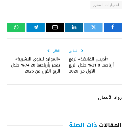
اختيارات المحرر
فيسبوك
تويتر
لينكدإن
البريد
تيلقرام
واتساب
الإلكتروني
السابق
التالي
«أديس القابضة» ترفع
«الموارد للقوى البشرية»
أرباحها 21.8% خلال الربع
تقفز بأرباحها 74.28% خلال
الأول من 2026
الربع الأول من 2026
رواد الأعمال
المقالات
ذات الصلة