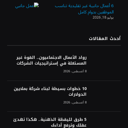
6 أعمال جانبية غير تقليدية تناسب
الموظفين بدوام كامل
يوليو 18, 2026
الدولار الأمريكي يتراجع قرب أدنى مستوياته
في ستة أسابيع وسط تفاؤل بشأن الشرق
الأوسط
أحدث المقالات
أسعار النفط تواصل التراجع للجلسة الثالثة مع
ترقب تطورات الوساطة بشأن الحرب
رواد الأعمال الاجتماعيون.. القوة غير
المستغلة في إستراتيجيات الشركات
8 أغسطس، 2026
10 خطوات بسيطة لبناء شركة بملايين
الدولارات
8 أغسطس، 2026
5 طرق لليقظة الذهنية.. هكذا تهدئ
عقلك وترفع أداءك