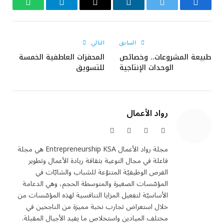
فيسبوك
تويتر
لينكدإن
البريد
تيلقرام
واتساب
الإلكتروني
السابق
التالي
طبيعة المشروعات.. وخصائص
المحفزات العاطفية الخمسة
الوحدات الإنتاجية
للتسويق
رواد الأعمال
X
فيسبوك
الانستغرام
لينكدإن
(Twitter)
مجلة رواد الأعمال Entrepreneurship KSA هي مجلة
فاعلة في مجال التوعية بثقافة ريادة الأعمال وتطوير
الفرص الوظيفيّة المتنوّعة للشباب والشابّات في
المؤسّسات الصغيرة والمتوسطة الحجم، وهي الدعامة
الأساسيّة لتفعيل المزايا التنافسية لهذه المؤسّسات من
خلال استعراض تجارب نخبة مميزة من الناجحين في
مختلف الميادين واستخلاص ما يفيد الأجيال المقبلة.