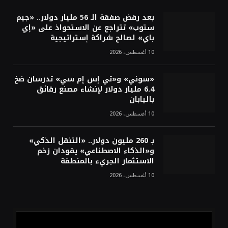
Fitting تغلق جولة استثمارية بـ1.1 مليون دولار
لتعزيز رقمنة قطاع البناء في السعودية
بعد رفض صفقة الـ 56 مليار دولار.. «جيم
ستوب» تتراجع عن الاستحواذ على «إي
باي» لصالح شراكة إستراتيجية
10 أغسطس، 2026
«سوني» و«تي إس إم سي» تدرسان ضخ
6.4 مليار دولار لإنشاء مصنع رقائق
باليابان
10 أغسطس، 2026
بـ 260 مليون دولار.. «التنقل الذكي»
و«الذكاء الاصطناعي» يقودان زخم
الاستثمار الجريء بالمنطقة
10 أغسطس، 2026