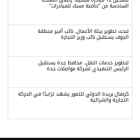
السادسة من “حاضنة مسك للمبادرات”
لبحث تطوير بيئة الأعمال.. نائب أمير منطقة
الجوف يستقبل نائب وزير التجارة
لتطوير خدمات النقل.. محافظ جدة يستقبل
الرئيس التنفيذي لشركة مواصلات جدة
كرنفال بريدة الدولي للتمور يشهد تزايدًا في الحركة
التجارية والشرائية
الدولار الأمريكي يرتفع هامشيًا مع ترقب بيانات
التضخم وأسعار الفائدة