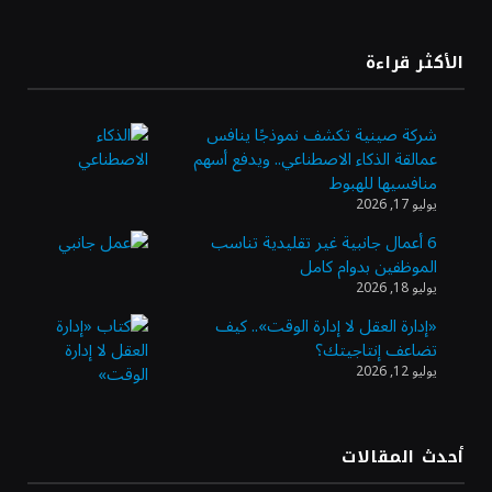
أسعار الذهب تتراجع بفعل جني الأرباح وترقب
الأكثر قراءة
بيانات التضخم الأمريكية
شركة صينية تكشف نموذجًا ينافس
عمالقة الذكاء الاصطناعي.. ويدفع أسهم
أسعار النفط ترتفع وسط استمرار الغموض بشأن
منافسيها للهبوط
إعادة فتح مضيق هرمز
يوليو 17, 2026
6 أعمال جانبية غير تقليدية تناسب
الموظفين بدوام كامل
10 ملايين ريال لتمكين رواد الأعمال في قطاع
يوليو 18, 2026
الاستثمار الاجتماعي
«إدارة العقل لا إدارة الوقت».. كيف
تضاعف إنتاجيتك؟
يوليو 12, 2026
«بنك الرياض» يُغلق طرح صكوك الشريحة الأولى
بقيمة 10 مليارات ريال
أحدث المقالات