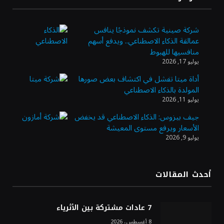
ويضيف الوجهة التشغيلية الثامنة
شركة صينية تكشف نموذجًا ينافس
عمالقة الذكاء الاصطناعي.. ويدفع أسهم
وزير الاستثمار: الموافقة على رخصة مزاولة
منافسيها للهبوط
الأنشطة المالية عابرة الحدود تطوير للبيئة
يوليو 17, 2026
الاستثمارية
أداة ميتا تفشل في اكتشاف بعض صورها
المولدة بالذكاء الاصطناعي
الذهب يسجل أعلى مستوى في أسبوعين بدعم
يوليو 11, 2026
من تراجع الدولار
جيف بيزوس: الذكاء الاصطناعي قد يخفض
الأسعار ويرفع مستوى المعيشة
يوليو 9, 2026
الدولار الأمريكي يتراجع قرب أدنى مستوياته
في ستة أسابيع وسط تفاؤل بشأن الشرق
الأوسط
أحدث المقالات
أسعار النفط تواصل التراجع للجلسة الثالثة مع
ترقب تطورات الوساطة بشأن الحرب
7 عادات مشتركة بين الأثرياء
8 أغسطس، 2026