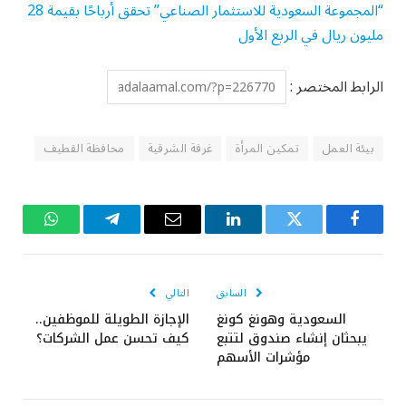
“المجموعة السعودية للاستثمار الصناعي” تحقق أرباحًا بقيمة 28
مليون ريال في الربع الأول
الرابط المختصر :
بيئة العمل
تمكين المرأة
غرفة الشرقية
محافظة القطيف
فيسبوك
تويتر
لينكدإن
البريد
تيلقرام
واتساب
الإلكتروني
السابق
التالي
السعودية وهونغ كونغ
الإجازة الطويلة للموظفين..
يبحثان إنشاء صندوق لتتبع
كيف تحسن عمل الشركات؟
مؤشرات الأسهم