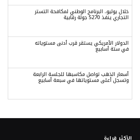
خلال يوليو.. البرنامج الوطني لمكافحة التستر
التجاري ينفذ 5270 جولة رقابية
الدولار الأمريكي يستقر قرب أدنى مستوياته
في ستة أسابيع
أسعار الذهب تواصل مكاسبها للجلسة الرابعة
وتسجل أعلى مستوياتها في سبعة أسابيع
أسعار النفط ترتفع وسط ترقب نتائج المحادثات
بشأن مضيق هرمز
«طيران الرياض» يدشن أولى رحلاته إلى مومباي
الأكثر قراءة