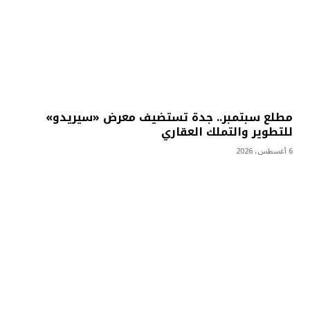
مطلع سبتمبر.. جدة تستضيف معرض «سيريدو»
للتطوير والتملك العقاري
6 أغسطس، 2026