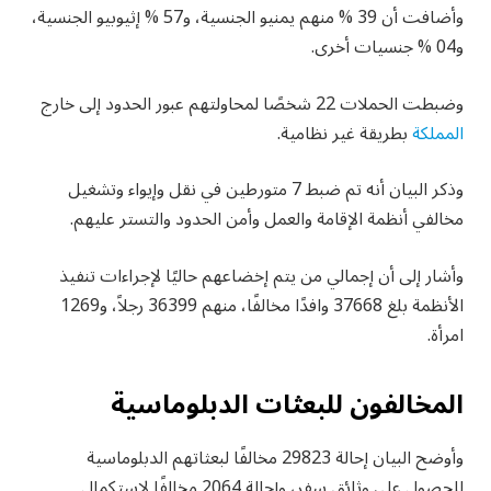
وأضافت أن 39 % منهم يمنيو الجنسية، و57 % إثيوبيو الجنسية،
و04 % جنسيات أخرى.
وضبطت الحملات 22 شخصًا لمحاولتهم عبور الحدود إلى خارج
المملكة
بطريقة غير نظامية.
وذكر البيان أنه تم ضبط 7 متورطين في نقل وإيواء وتشغيل
مخالفي أنظمة الإقامة والعمل وأمن الحدود والتستر عليهم.
وأشار إلى أن إجمالي من يتم إخضاعهم حاليًا لإجراءات تنفيذ
الأنظمة بلغ 37668 وافدًا مخالفًا، منهم 36399 رجلاً، و1269
امرأة.
المخالفون للبعثات الدبلوماسية
وأوضح البيان إحالة 29823 مخالفًا لبعثاتهم الدبلوماسية
للحصول على وثائق سفر، وإحالة 2064 مخالفًا لاستكمال