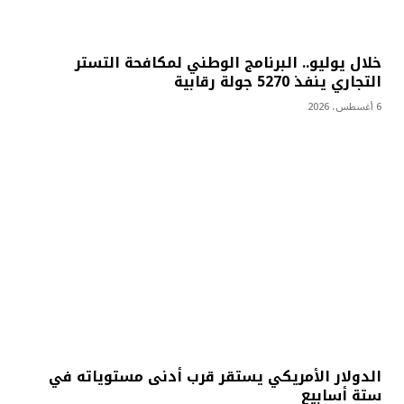
خلال يوليو.. البرنامج الوطني لمكافحة التستر
التجاري ينفذ 5270 جولة رقابية
6 أغسطس، 2026
الدولار الأمريكي يستقر قرب أدنى مستوياته في
ستة أسابيع