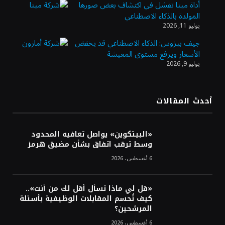
أداة ميتا تفشل في اكتشاف بعض صورها
المولدة بالذكاء الاصطناعي
الذهب يسجل أعلى مستوى في أسبوعين بدعم
يوليو 11, 2026
من تراجع الدولار
جيف بيزوس: الذكاء الاصطناعي قد يخفض
الأسعار ويرفع مستوى المعيشة
يوليو 9, 2026
الدولار الأمريكي يتراجع قرب أدنى مستوياته
في ستة أسابيع وسط تفاؤل بشأن الشرق
الأوسط
أحدث المقالات
أسعار النفط تواصل التراجع للجلسة الثالثة مع
ترقب تطورات الوساطة بشأن الحرب
«البيتكوين» يواصل تعافيه المحدود
وسط ترقب اتفاق بشأن مضيق هرمز
6 أغسطس، 2026
«قل لي ماذا تسأل أقل لك من أنت»..
كيف تُحسم المقابلات الوظيفية بأسئلة
المرشحين؟
6 أغسطس، 2026