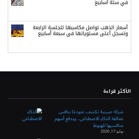
في ستة أسابيع
أسعار الذهب تواصل مكاسبها للجلسة الرابعة
وتسجل أعلى مستوياتها في سبعة أسابيع
أسعار النفط ترتفع وسط ترقب نتائج المحادثات
بشأن مضيق هرمز
«طيران الرياض» يدشن أولى رحلاته إلى مومباي
الأكثر قراءة
ويضيف الوجهة التشغيلية الثامنة
شركة صينية تكشف نموذجًا ينافس
عمالقة الذكاء الاصطناعي.. ويدفع أسهم
وزير الاستثمار: الموافقة على رخصة مزاولة
منافسيها للهبوط
الأنشطة المالية عابرة الحدود تطوير للبيئة
يوليو 17, 2026
الاستثمارية