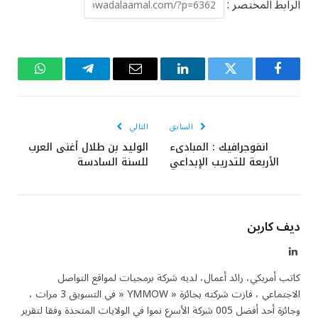
الرابط المختصر :
فيسبوك
تويتر
لينكدإن
البريد
تيلقرام
واتساب
الإلكتروني
السابق
التالي
انفوجرافيك : المبادىء
الوليد بن طلال أغنى العرب
الأربعة للتدريب الإبداعي
للسنة السادسة
ديف كاربن
لينكدإن
كاتب أمريكي، رائد أعمال، لديه شركة برمجيات لمواقع التواصل
الاجتماعي ، فازت شركته بجائزة « YMMOW « في التسويق 3 مرات ،
وجائزة أحد أفضل 005 شركة الأسرع نموا في الولايات المتحدة وفقا لتقرير