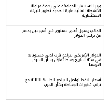
وزير الاستثمار: الموافقة على رخصة مزاولة
الأنشطة المالية عابرة الحدود تطوير للبيئة
الاستثمارية
الذهب يسجل أعلى مستوى في أسبوعين بدعم
من تراجع الدولار
الدولار الأمريكي يتراجع قرب أدنى مستوياته
في ستة أسابيع وسط تفاؤل بشأن الشرق
الأوسط
أسعار النفط تواصل التراجع للجلسة الثالثة مع
ترقب تطورات الوساطة بشأن الحرب
أرباح «تمكين» ترتفع إلى 28.1 مليون ريال في
الربع الثاني مدعومة بنمو قطاع الأفراد