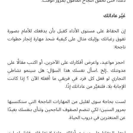
ذلك؛ حتى تحقق النجاح المأمول بمرور الوقت.
غيَّر عاداتك
إن الحفاظ على مستوى الأداء كفيل بأن يدفعك للأمام بصورة
تفوق رغباتك .وإليك مثال على كيفية شحذ مهارة إنجاز خطوات
ناجحة:
احجز مواعيد، واعرض أفكارك على الآخرين، أو اكتب مقالًا على
مدونتك ..إلخ .اسأل نفسك هذا السؤال: هل سينمو نشاطي
التجاري لو فعل كل فرد في فريقي ما أفعله الآن ؟ إذا كانت
الإجابة بلا، فلتغيِّر من عاداتك إذًا.
لست بحاجة سوى لقليل من المهارات الناجحة التي ستكتسبها
بمرور السنين؛ لكي تنضم لصفوف الناجحين وتنأى بنفسك بعيدًا
عن المتعثرين في دروب الحياة.
اجعل الحفاظ على مستوى أدائك، عادة لا تفارقك، فإذا واصلت