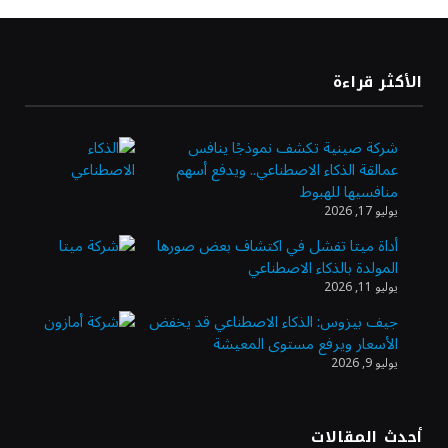
«تاسي» يستهل جلسة الأربعاء بارتفاع طفيف
الأكثر قراءة
مدعومًا بالبنوك والمواد الأساسية
شركة صينية تكشف نموذجًا ينافس
عمالقة الذكاء الاصطناعي.. ويدفع أسهم
“السعودية للطاقة” تعلن نتائج النصف الأول من
منافسيها للهبوط
2026
يوليو 17, 2026
أداة ميتا تفشل في اكتشاف بعض صورها
المولدة بالذكاء الاصطناعي
النفط يرتد 1% بعد موجة بيع.. وغموض حرب
يوليو 11, 2026
أمريكا وإيران مستمر
جيف بيزوس: الذكاء الاصطناعي قد يخفض
الأسعار ويرفع مستوى المعيشة
يوليو 9, 2026
أرباح «أرامكو» تتجاوز التوقعات وترتفع 42 %
بالربع الثاني 2026
أحدث المقالات