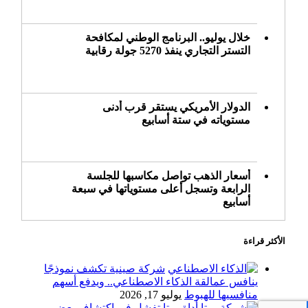
خلال يوليو.. البرنامج الوطني لمكافحة
التستر التجاري ينفذ 5270 جولة رقابية
الدولار الأمريكي يستقر قرب أدنى
مستوياته في ستة أسابيع
أسعار الذهب تواصل مكاسبها للجلسة
الرابعة وتسجل أعلى مستوياتها في سبعة
أسابيع
الأكثر قراءة
أسعار النفط ترتفع وسط ترقب نتائج
المحادثات بشأن مضيق هرمز
شركة صينية تكشف نموذجًا
ينافس عمالقة الذكاء الاصطناعي.. ويدفع أسهم
منافسيها للهبوط
يوليو 17, 2026
أداة ميتا تفشل في اكتشاف بعض