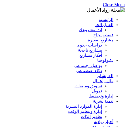
Close Menu
الرئيسية
العمل الحر
ابدأ مشروعك
قصص نجاح
مشاريع صغيرة
دراسات جدوى
مشاريع ناجحة
أفكار مشاريع
تكنولوجيا
تواصل اجتماعي
ذكاء اصطناعي
الفرنشايز
مال وأعمال
تسويق ومبيعات
تمويل
إدارة وتخطيط
تنمية بشرية
إدارة الموارد البشرية
إدارة وتنظيم الوقت
تطوير الذات
أخبار ريادية
مجتمع ريادي