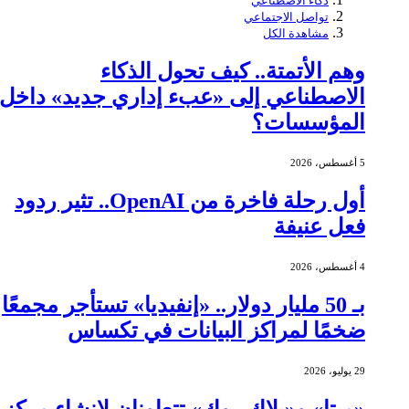
ذكاء الاصطناعي
تواصل الاجتماعي
مشاهدة الكل
وهم الأتمتة.. كيف تحول الذكاء
الاصطناعي إلى «عبء إداري جديد» داخل
المؤسسات؟
5 أغسطس، 2026
أول رحلة فاخرة من OpenAI.. تثير ردود
فعل عنيفة
4 أغسطس، 2026
بـ 50 مليار دولار.. «إنفيديا» تستأجر مجمعًا
ضخمًا لمراكز البيانات في تكساس
29 يوليو، 2026
«ميتا» و«بلاك روك» تتعاونان لإنشاء مركز