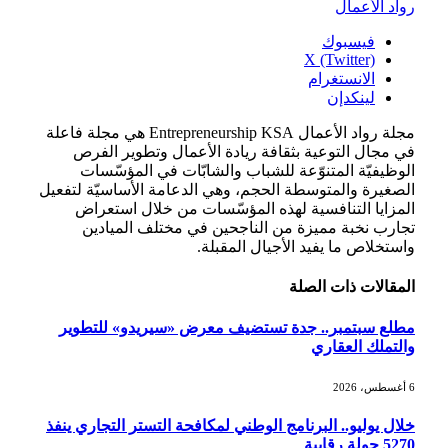
رواد الأعمال
فيسبوك
X (Twitter)
الانستغرام
لينكدإن
مجلة رواد الأعمال Entrepreneurship KSA هي مجلة فاعلة
في مجال التوعية بثقافة ريادة الأعمال وتطوير الفرص
الوظيفيّة المتنوّعة للشباب والشابّات في المؤسّسات
الصغيرة والمتوسطة الحجم، وهي الدعامة الأساسيّة لتفعيل
المزايا التنافسية لهذه المؤسّسات من خلال استعراض
تجارب نخبة مميزة من الناجحين في مختلف الميادين
واستخلاص ما يفيد الأجيال المقبلة.
المقالات
ذات الصلة
مطلع سبتمبر.. جدة تستضيف معرض «سيريدو» للتطوير
والتملك العقاري
6 أغسطس، 2026
خلال يوليو.. البرنامج الوطني لمكافحة التستر التجاري ينفذ
5270 جولة رقابية