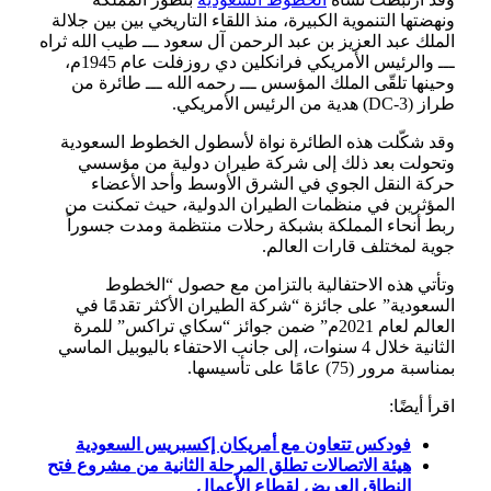
ونهضتها التنموية الكبيرة، منذ اللقاء التاريخي بين بين جلالة
الملك عبد العزيز بن عبد الرحمن آل سعود ـــ طيب الله ثراه
ـــ والرئيس الأمريكي فرانكلين دي روزفلت عام 1945م،
وحينها تلقّى الملك المؤسس ـــ رحمه الله ـــ طائرة من
طراز (DC-3) هدية من الرئيس الأمريكي.
وقد شكّلت هذه الطائرة نواة لأسطول الخطوط السعودية
وتحولت بعد ذلك إلى شركة طيران دولية من مؤسسي
حركة النقل الجوي في الشرق الأوسط وأحد الأعضاء
المؤثرين في منظمات الطيران الدولية، حيث تمكنت من
ربط أنحاء المملكة بشبكة رحلات منتظمة ومدت جسوراً
جوية لمختلف قارات العالم.
وتأتي هذه الاحتفالية بالتزامن مع حصول “الخطوط
السعودية” على جائزة “شركة الطيران الأكثر تقدمًا في
العالم لعام 2021م” ضمن جوائز “سكاي تراكس” للمرة
الثانية خلال 4 سنوات، إلى جانب الاحتفاء باليوبيل الماسي
بمناسبة مرور (75) عامًا على تأسيسها.
اقرأ أيضًا:
فودكس تتعاون مع أمريكان إكسبريس السعودية
هيئة الاتصالات تطلق المرحلة الثانية من مشروع فتح
النطاق العريض لقطاع الأعمال