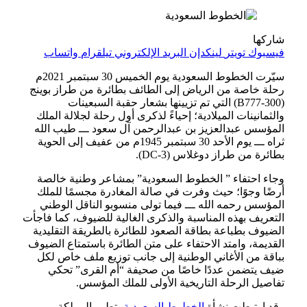
شاركها
فيسبوك
تويتر
لينكدإن
البريد الإلكتروني
تيلقرام
واتساب
سيّرت الخطوط السعودية يوم الخميس 30 سبتمبر 2021م
رحلة خاصة من الرياض إلى الطائف بطائرة من طراز بوينج
(B777-300) التي تم تزيينها بشعار حقبة السبعينات
والثمانينات الميلادية؛ إحياءً لذكرى أول رحلة لجلالة الملك
المؤسس عبدالعزيز بن عبدالرحمن آل سعود ـــ طيب الله
ثراه ـــ يوم الأحد 30 سبتمبر 1945م من عفيف إلى الحوية
بطائرة من طراز دوغلاس (DC-3).
وجاء احتفاء ” الخطوط السعودية” بمشاعر وطنية خالصة
أرضًا وجوًا؛ حيث وفرت في صالة المغادرة مجسمًا للملك
المؤسس رحمه الله ـــ فيما تولى منسوبو الناقل الوطني
التعريف بهذه المناسبة والذكرى الغالية للضيوف، كما فاجأت
الضيوف بطباعة بطاقة الصعود للطائرة بالطريقة التقليدية
القديمة، وامتد الاحتفاء على متن الطائرة باستمتاع الضيوف
بباقة من الأغاني الوطنية إلى جانب توزيع ملف خاص لكل
ضيف يتضمن عددًا خاصًا من صحيفة “أم القرى” تحكي
تفاصيل الرحلة التاريخية الأولى للملك المؤسس.
وقد ارتبطت نشأة
الخطوط السعودية
بتطور المملكة