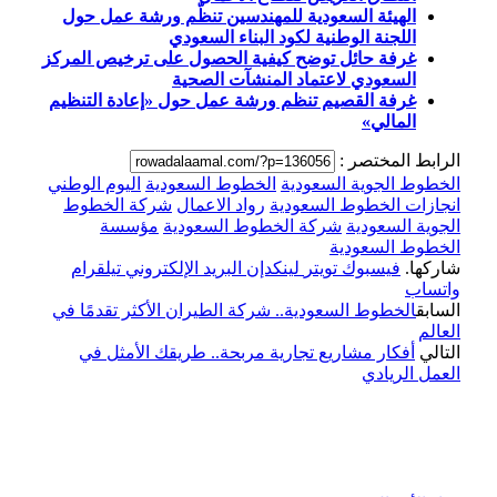
الهيئة السعودية للمهندسين تنظّم ورشة عمل حول
اللجنة الوطنية لكود البناء السعودي
غرفة حائل توضح كيفية الحصول على ترخيص المركز
السعودي لاعتماد المنشآت الصحية
غرفة القصيم تنظم ورشة عمل حول «إعادة التنظيم
المالي»
الرابط المختصر :
الخطوط الجوية السعودية
الخطوط السعودية
اليوم الوطني
انجازات الخطوط السعودية
رواد الاعمال
شركة الخطوط
الجوية السعودية
شركة الخطوط السعودية
مؤسسة
الخطوط السعودية
شاركها.
فيسبوك
تويتر
لينكدإن
البريد الإلكتروني
تيلقرام
واتساب
السابق
الخطوط السعودية.. شركة الطيران الأكثر تقدمًا في
العالم
التالي
أفكار مشاريع تجارية مربحة.. طريقك الأمثل في
العمل الريادي