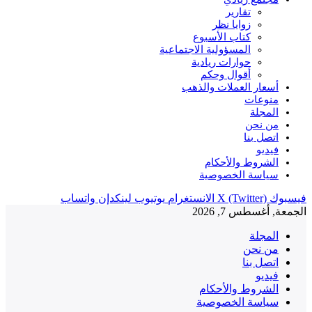
تقارير
زوايا نظر
كتاب الأسبوع
المسؤولية الاجتماعية
حوارات ريادية
أقوال وحكم
أسعار العملات والذهب
منوعات
المجلة
من نحن
اتصل بنا
فيديو
الشروط والأحكام
سياسة الخصوصية
فيسبوك
X (Twitter)
الانستغرام
يوتيوب
لينكدإن
واتساب
الجمعة, أغسطس 7, 2026
المجلة
من نحن
اتصل بنا
فيديو
الشروط والأحكام
سياسة الخصوصية