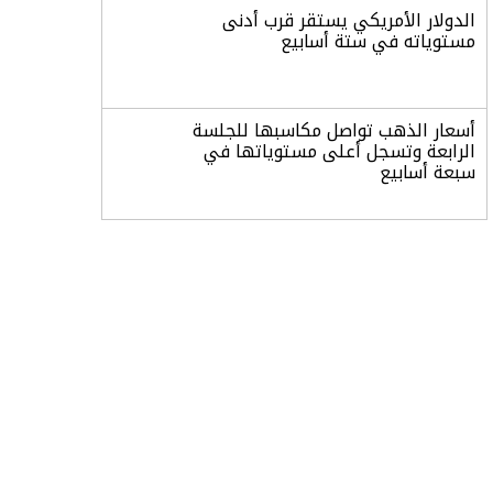
الدولار الأمريكي يستقر قرب أدنى
مستوياته في ستة أسابيع
أسعار الذهب تواصل مكاسبها للجلسة
الرابعة وتسجل أعلى مستوياتها في
سبعة أسابيع
أسعار النفط ترتفع وسط ترقب نتائج
المحادثات بشأن مضيق هرمز
«طيران الرياض» يدشن أولى رحلاته إلى
مومباي ويضيف الوجهة التشغيلية
الثامنة
وزير الاستثمار: الموافقة على رخصة
مزاولة الأنشطة المالية عابرة الحدود