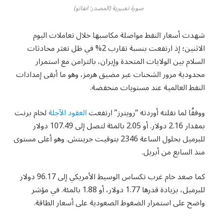
صورة تعبيرية (المصدر: انفاتو)
شهدت أسعار النفط مواصلة مكاسبها خلال تعاملات اليوم
الاثنين؛ إذ ارتفعت بنسبة تقارب 2% في ظل تعثر محادثات
السلام بين الولايات المتحدة وإيران، بالتزامن مع استمرار
محدودية مرور الشحنات عبر مضيق هرمز، وهو ما أبقى إمدادات
النفط العالمية عند مستويات منخفضة.
ووفقُا لما نقلته أوردته “رويترز” ارتفعت
العقود الآجلة
لخام برنت
بمقدار 2.16 دولار. أو 2.05 بالمئة لتصل إلى 107.49 دولار
للبرميل بحلول الساعة 2346 بتوقيت جرينتش. وهو أعلى مستوى
منذ السابع من أبريل.
كما صعد خام غرب تكساس الوسيط الأمريكي إلى 96.17 دولار
للبرميل، بزيادة قدرها 1.77 دولار، أو 1.88 بالمئة. في مؤشر
واضح على استمرار الضغوط الصعودية على أسعار الطاقة.