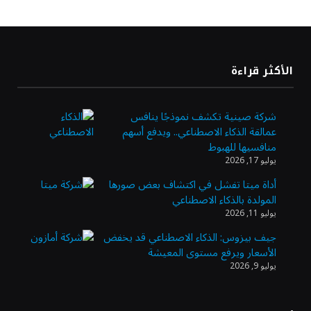
بشأن مضيق هرمز
«طيران الرياض» يدشن أولى رحلاته إلى مومباي
الأكثر قراءة
ويضيف الوجهة التشغيلية الثامنة
شركة صينية تكشف نموذجًا ينافس
عمالقة الذكاء الاصطناعي.. ويدفع أسهم
وزير الاستثمار: الموافقة على رخصة مزاولة
منافسيها للهبوط
الأنشطة المالية عابرة الحدود تطوير للبيئة
يوليو 17, 2026
الاستثمارية
أداة ميتا تفشل في اكتشاف بعض صورها
المولدة بالذكاء الاصطناعي
الذهب يسجل أعلى مستوى في أسبوعين بدعم
يوليو 11, 2026
من تراجع الدولار
جيف بيزوس: الذكاء الاصطناعي قد يخفض
الأسعار ويرفع مستوى المعيشة
يوليو 9, 2026
الدولار الأمريكي يتراجع قرب أدنى مستوياته
في ستة أسابيع وسط تفاؤل بشأن الشرق
الأوسط