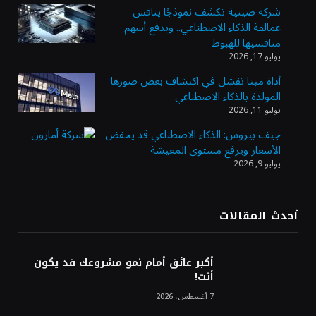
شركة صينية تكشف نموذجًا ينافس
عمالقة الذكاء الاصطناعي.. ويدفع أسهم
وزير الاستثمار: الموافقة على رخصة مزاولة
منافسيها للهبوط
الأنشطة المالية عابرة الحدود تطوير للبيئة
يوليو 17, 2026
الاستثمارية
أداة ميتا تفشل في اكتشاف بعض صورها
المولدة بالذكاء الاصطناعي
الذهب يسجل أعلى مستوى في أسبوعين بدعم
يوليو 11, 2026
من تراجع الدولار
جيف بيزوس: الذكاء الاصطناعي قد يخفض
الأسعار ويرفع مستوى المعيشة
يوليو 9, 2026
الدولار الأمريكي يتراجع قرب أدنى مستوياته
في ستة أسابيع وسط تفاؤل بشأن الشرق
الأوسط
أحدث المقالات
أسعار النفط تواصل التراجع للجلسة الثالثة مع
ترقب تطورات الوساطة بشأن الحرب
أكبر عائق أمام نمو مشروعك قد يكون
أنت!
7 أغسطس، 2026