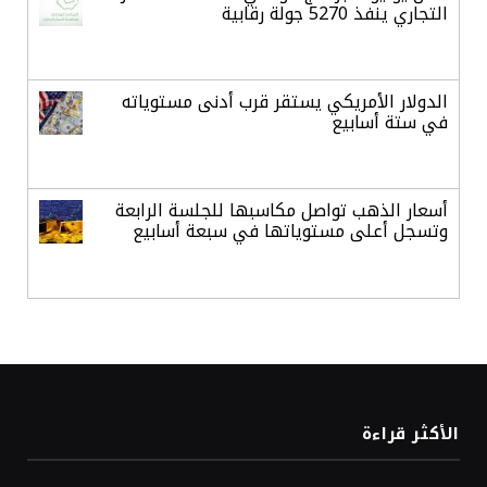
التجاري ينفذ 5270 جولة رقابية
الدولار الأمريكي يستقر قرب أدنى مستوياته
في ستة أسابيع
أسعار الذهب تواصل مكاسبها للجلسة الرابعة
وتسجل أعلى مستوياتها في سبعة أسابيع
أسعار النفط ترتفع وسط ترقب نتائج المحادثات
بشأن مضيق هرمز
«طيران الرياض» يدشن أولى رحلاته إلى مومباي
الأكثر قراءة
ويضيف الوجهة التشغيلية الثامنة