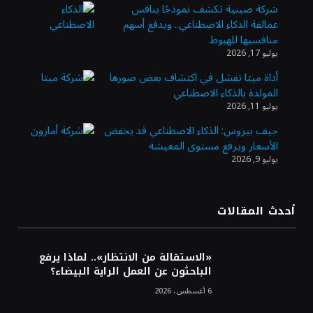
شركة صينية تكشف نموذجًا ينافس
عمالقة الذكاء الاصطناعي.. ويدفع أسهم
الدولار الأمريكي يتراجع قرب أدنى مستوياته
منافسيها للهبوط
في ستة أسابيع وسط تفاؤل بشأن الشرق
يوليو 17, 2026
الأوسط
أداة ميتا تفشل في اكتشاف بعض صورها
المولدة بالذكاء الاصطناعي
أسعار النفط تواصل التراجع للجلسة الثالثة مع
يوليو 11, 2026
ترقب تطورات الوساطة بشأن الحرب
جيف بيزوس: الذكاء الاصطناعي قد يخفض
الأسعار ويرفع مستوى المعيشة
يوليو 9, 2026
أرباح «تمكين» ترتفع إلى 28.1 مليون ريال في
الربع الثاني مدعومة بنمو قطاع الأفراد
أحدث المقالات
«تاسي» يستهل جلسة الأربعاء بارتفاع طفيف
مدعومًا بالبنوك والمواد الأساسية
«الاستقالة من الانتظار».. لماذا يرفع
الباحثون عن العمل الراية البيضاء؟
6 أغسطس، 2026