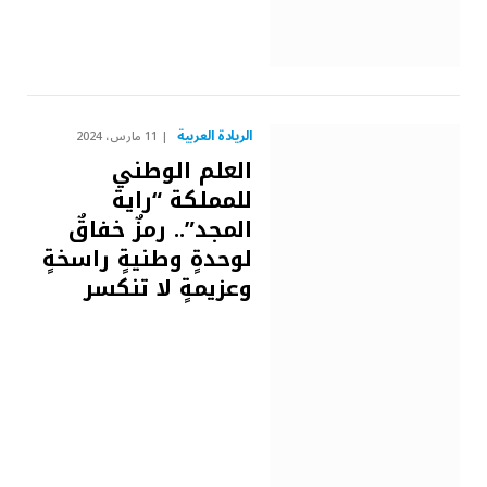
الريادة العربية
11 مارس، 2024
العلم الوطني
للمملكة “راية
المجد”.. رمزٌ خفاقٌ
لوحدةٍ وطنيةٍ راسخةٍ
وعزيمةٍ لا تنكسر