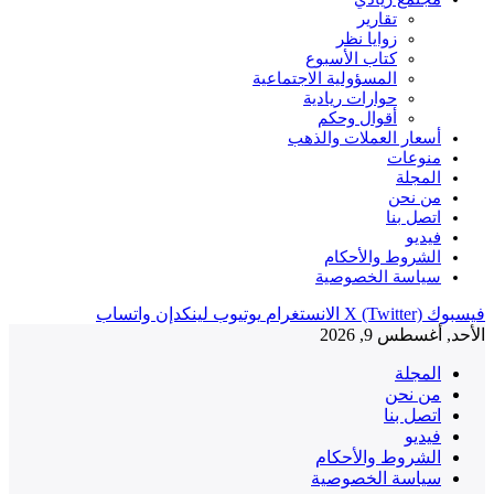
تقارير
زوايا نظر
كتاب الأسبوع
المسؤولية الاجتماعية
حوارات ريادية
أقوال وحكم
أسعار العملات والذهب
منوعات
المجلة
من نحن
اتصل بنا
فيديو
الشروط والأحكام
سياسة الخصوصية
فيسبوك
X (Twitter)
الانستغرام
يوتيوب
لينكدإن
واتساب
الأحد, أغسطس 9, 2026
المجلة
من نحن
اتصل بنا
فيديو
الشروط والأحكام
سياسة الخصوصية