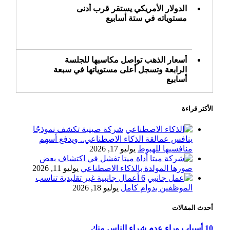
الدولار الأمريكي يستقر قرب أدنى
مستوياته في ستة أسابيع
أسعار الذهب تواصل مكاسبها للجلسة
الرابعة وتسجل أعلى مستوياتها في سبعة
أسابيع
الأكثر قراءة
أسعار النفط ترتفع وسط ترقب نتائج
المحادثات بشأن مضيق هرمز
شركة صينية تكشف نموذجًا
ينافس عمالقة الذكاء الاصطناعي.. ويدفع أسهم
منافسيها للهبوط
يوليو 17, 2026
أداة ميتا تفشل في اكتشاف بعض
«طيران الرياض» يدشن أولى رحلاته إلى
صورها المولدة بالذكاء الاصطناعي
يوليو 11, 2026
مومباي ويضيف الوجهة التشغيلية الثامنة
6 أعمال جانبية غير تقليدية تناسب
الموظفين بدوام كامل
يوليو 18, 2026
أحدث المقالات
وزير الاستثمار: الموافقة على رخصة
مزاولة الأنشطة المالية عابرة الحدود
10 أسباب وراء عدم شراء الناس منك