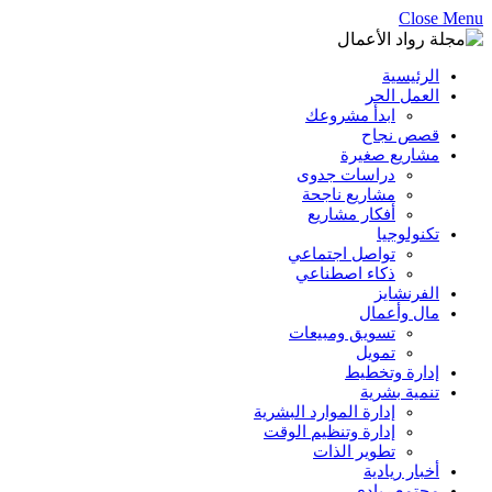
Close Menu
الرئيسية
العمل الحر
ابدأ مشروعك
قصص نجاح
مشاريع صغيرة
دراسات جدوى
مشاريع ناجحة
أفكار مشاريع
تكنولوجيا
تواصل اجتماعي
ذكاء اصطناعي
الفرنشايز
مال وأعمال
تسويق ومبيعات
تمويل
إدارة وتخطيط
تنمية بشرية
إدارة الموارد البشرية
إدارة وتنظيم الوقت
تطوير الذات
أخبار ريادية
مجتمع ريادي